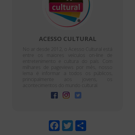
ACESSO CULTURAL
No ar desde 2012, o Acesso Cultural está
entre os maiores veículos on-line de
entretenimento e cultura do país. Com
milhares de pageviews por mês, nosso
lema é informar a todos os públicos,
principalmente aos jovens, os
acontecimentos do mundo cultural.
F
T
S