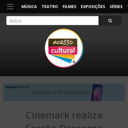
MÚSICA
TEATRO
FILMES
EXPOSIÇÕES
SÉRIES
ACESSO CULTURAL
Arte, Cultura Pop e Entretenimento
Cinemark realiza