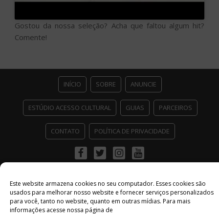
Gostou da nossa seleção? Acha que faltou algum hit?
Comente!
INÍCIO
SOBRE
ANUNCIE
ESTÚDIO ACESSO CULTURAL
GUIAS
PARCEIROS
CONTATO
POLÍTICA DE PRIVACIDADE
Facebook
Twitter
Instagram
Youtube
©
Copyright
2026 Acesso Cultural - Arte, Cultura Pop e Entretenimento
Desenvolvido por
Del Vieira
Este website armazena cookies no seu computador. Esses cookies são
usados ​​para melhorar nosso website e fornecer serviços personalizados
para você, tanto no website, quanto em outras mídias. Para mais
informações acesse nossa página de