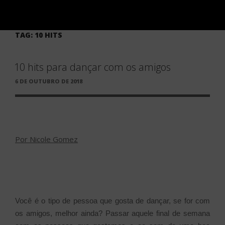
TAG:
10 HITS
10 hits para dançar com os amigos
PUBLICADO
6 DE OUTUBRO DE 2018
EM
Por Nicole Gomez
Você é o tipo de pessoa que gosta de dançar, se for com
os amigos, melhor ainda? Passar aquele final de semana