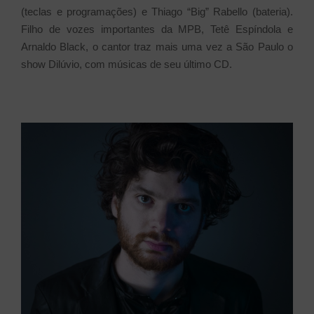
(teclas e programações) e Thiago “Big” Rabello (bateria).
Filho de vozes importantes da MPB, Tetê Espíndola e
Arnaldo Black, o cantor traz mais uma vez a São Paulo o
show Dilúvio, com músicas de seu último CD.