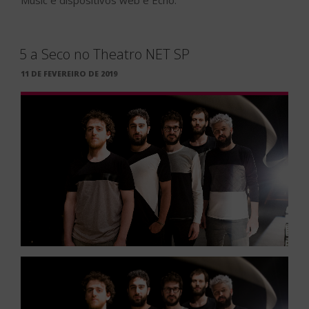
Music e dispositivos web e Echo.
5 a Seco no Theatro NET SP
PUBLICADO
11 DE FEVEREIRO DE 2019
EM