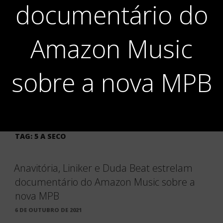
documentário do
Amazon Music
sobre a nova MPB
TAG:
5 A SECO
Anavitória, Liniker e Duda Beat estrelam
documentário do Amazon Music sobre a
nova MPB
PUBLICADO
6 DE OUTUBRO DE 2021
EM