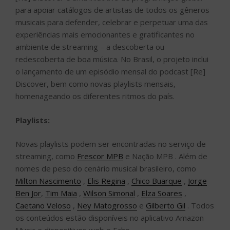
para apoiar catálogos de artistas de todos os gêneros
musicais para defender, celebrar e perpetuar uma das
experiências mais emocionantes e gratificantes no
ambiente de streaming – a descoberta ou
redescoberta de boa música. No Brasil, o projeto inclui
o lançamento de um episódio mensal do podcast [Re]
Discover, bem como novas playlists mensais,
homenageando os diferentes ritmos do país.
Playlists:
Novas playlists podem ser encontradas no serviço de
streaming, como
Frescor MPB
e Nação MPB . Além de
nomes de peso do cenário musical brasileiro, como
Milton Nascimento
,
Elis Regina
,
Chico Buarque
,
Jorge
Ben Jor
,
Tim Maia
,
Wilson Simonal
,
Elza Soares
,
Caetano Veloso
,
Ney Matogrosso
e
Gilberto Gil
. Todos
os conteúdos estão disponíveis no aplicativo Amazon