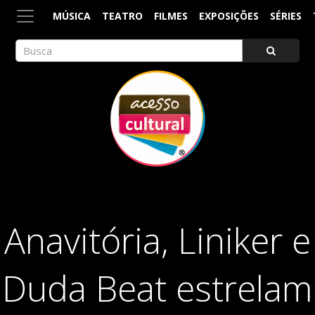
MÚSICA
TEATRO
FILMES
EXPOSIÇÕES
SÉRIES
ACESSO CULTURAL
Arte, Cultura Pop e Entretenimento
Anavitória, Liniker e
Duda Beat estrelam