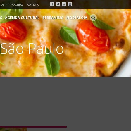
Facebook
Twitter
Instagram
Youtube
TOS
PARCEIROS
CONTATO
S
AGENDA CULTURAL
STREAMING
NOSTALGIA
 São Paulo