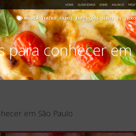
HOME
QUEM SOMOS
SOBRE
ANUNCIE
PROJE
MÚSICA
TEATRO
FILMES
EXPOSIÇÕES
SÉRIES
TV
LIVRO
as para conhecer em
onhecer em São Paulo