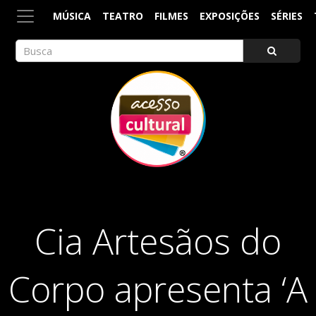
MÚSICA
TEATRO
FILMES
EXPOSIÇÕES
SÉRIES
ACESSO CULTURAL
Arte, Cultura Pop e Entretenimento
Cia Artesãos do
Corpo apresenta ‘A