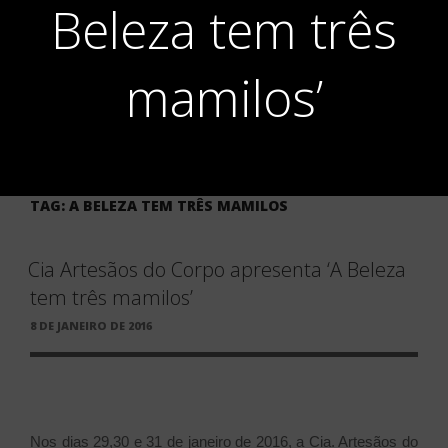
Beleza tem três
mamilos’
TAG:
A BELEZA TEM TRÊS MAMILOS
Cia Artesãos do Corpo apresenta ‘A Beleza
tem três mamilos’
PUBLICADO
8 DE JANEIRO DE 2016
EM
Nos dias 29,30 e 31 de janeiro de 2016, a Cia. Artesãos do