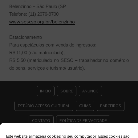
Belenzinho – São Paulo (SP
Telefone: (11) 2076-9700
www.sescsp.org.br/belenzinho
Estacionamento
Para espetáculos com venda de ingressos:
R$ 11,00 (não matriculado);
R$ 5,50 (matriculado no SESC – trabalhador no comércio
de bens, serviços e turismo/ usuário).
INÍCIO
SOBRE
ANUNCIE
ESTÚDIO ACESSO CULTURAL
GUIAS
PARCEIROS
CONTATO
POLÍTICA DE PRIVACIDADE
Facebook
Twitter
Instagram
Youtube
Este website armazena cookies no seu computador. Esses cookies são