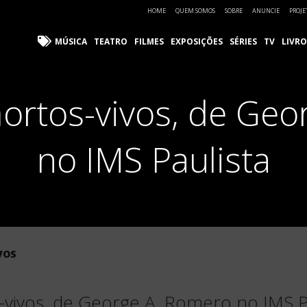
HOME
QUEM SOMOS
SOBRE
ANUNCIE
PROJE
MÚSICA
TEATRO
FILMES
EXPOSIÇÕES
SÉRIES
TV
LIVRO
mortos-vivos, de Geo
no IMS Paulista
VOS
-vivos, de George A. Romero no IMS P