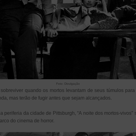
Foto: Divulgação
 sobreviver quando os mortos levantam de seus túmulos para 
da, mas terão de fugir antes que sejam alcançados.
periferia da cidade de Pittsburgh, “A noite dos mortos-vivos
arco do cinema de horror.