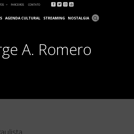
Facebook
Twitter
Instagram
Youtube
TOS
PARCEIROS
CONTATO
S
AGENDA CULTURAL
STREAMING
NOSTALGIA
rge A. Romero
aulista