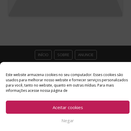
INÍCIO
SOBRE
ANUNCIE
ESTÚDIO ACESSO CULTURAL
GUIAS
PARCEIROS
Este website armazena cookies no seu computador. Esses cookies são
usados ​​para melhorar nosso website e fornecer serviços personalizados
CONTATO
POLÍTICA DE PRIVACIDADE
para você, tanto no website, quanto em outras mídias. Para mais
informações acesse nossa página de
Facebook
Twitter
Instagram
Youtube
©
Aceitar cookies
Copyright
2026 Acesso Cultural - Arte, Cultura Pop e Entretenimento
Desenvolvido por
Del Vieira
Negar