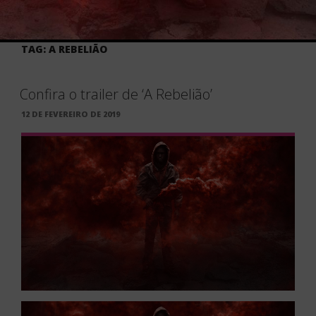
TAG:
A REBELIÃO
Confira o trailer de ‘A Rebelião’
PUBLICADO
12 DE FEVEREIRO DE 2019
EM