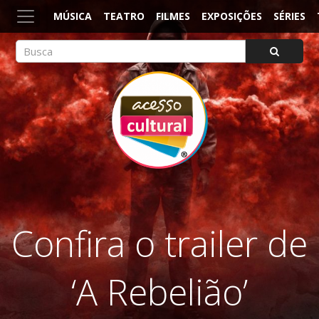
MÚSICA
TEATRO
FILMES
EXPOSIÇÕES
SÉRIES
ACESSO CULTURAL
Arte, Cultura Pop e Entretenimento
Confira o trailer de
‘A Rebelião’