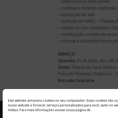
– show musical com Duofel
– comidas e bebidas orgânicas
– exposição de arte
– exibição de PANC – Plantas 
– sorteio do livro “Guardiões Or
– mobilização e coleta de ass
– oficinas e alimentos frescos 
SERVIÇO
Quando:
31 de julho, das 16h 
Onde:
Parque da Água Branca
Feira de Produtos Orgânicos –
Entrada Gratuita
Este website armazena cookies no seu computador. Esses cookies são us
nosso website e fornecer serviços personalizados para você, tanto no w
INÍCIO
SOBRE
ANUNCIE
mídias. Para mais informações acesse nossa página de