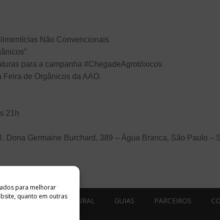
Alimentícias Não Convencionais
gânicos”
inaturas para a campanha #ChegadeAgrotóxicos
da Feira de Orgânicos da AAO.
às 21h
 R. Dona Germaine Burchard, 389 – Água Branca, São Paulo – 
ados ​​para melhorar
ebsite, quanto em outras
ESTÚDIO ACESSO CULTURAL
GUIAS
PARCEIROS
C