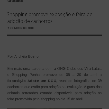
Gratuito
Shopping promove exposição e feira de
adoção de cachorros
PUBLICADO
7 DE ABRIL DE 2018
EM
Por Andréia Bueno
Em mais uma parceria com a ONG Clube dos Vira-Latas,
o Shopping Penha promove de 05 a 30 de abril a
Exposição Adote um DOG
, reunindo fotografias de 39
cachorros que estão para adoção na instituição. Alguns dos
animais retratados estarão disponíveis para adoção na
feira promovida pelo shopping no dia 15 de abril.