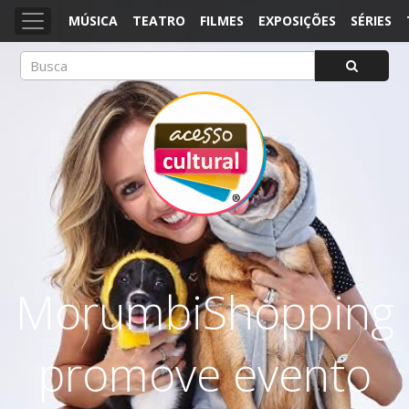
MÚSICA
TEATRO
FILMES
EXPOSIÇÕES
SÉRIES
ACESSO CULTURAL
Arte, Cultura Pop e Entretenimento
MorumbiShopping
promove evento