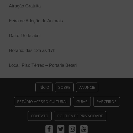
Atração Gratuita
Feira de Adoção de Animais
Data: 15 de abril
Horário: das 12h às 17h
Local: Piso Térreo – Portaria Betari
INÍCIO
SOBRE
ANUNCIE
ESTÚDIO ACESSO CULTURAL
GUIAS
PARCEIROS
CONTATO
POLÍTICA DE PRIVACIDADE
Facebook
Twitter
Instagram
Youtube