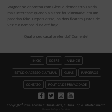
Wagner se encantou com Gleici e demonstrou ainda
mais interesse quando a sister foi “eliminada” em um
paredão fake. Depois disso, os dois ficaram juntos de
vez e o namoro dura até hoje.
Qual o seu casal preferido? Comente!
INÍCIO
SOBRE
ANUNCIE
ESTÚDIO ACESSO CULTURAL
GUIAS
PARCEIROS
CONTATO
POLÍTICA DE PRIVACIDADE
Facebook
Twitter
Instagram
Youtube
©
Copyright
2026 Acesso Cultural - Arte, Cultura Pop e Entretenimento
Desenvolvido por
Del Vieira