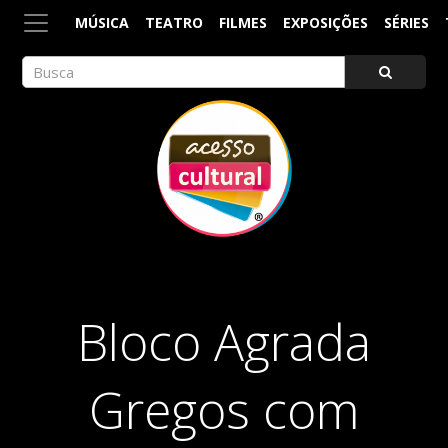
MÚSICA
TEATRO
FILMES
EXPOSIÇÕES
SÉRIES
ACESSO CULTURAL
Arte, Cultura Pop e Entretenimento
Bloco Agrada
Gregos com