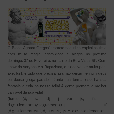
O Bloco ‘Agrada Gregos’ promete sacudir a capital paulista
com muita magia, criatividade e alegria no próximo
domingo, 07 de Fevereiro, no bairro da Bela Vista, SP. Com
show da Adryana e a Rapaziada, o bloco vai ter muito pop,
axé, funk e tudo que precisar pra não deixar nenhum deus
ou deusa grega parados! Junte sua turma, escolha sua
fantasia e caia na nossa folia! A gente promete o melhor
carnaval da sua vida!
(function(d, s, id) { var js, fjs =
d.getElementsByTagName(s)[0]; if
(d.getElementById(id)) return; js = d.createElement(s);