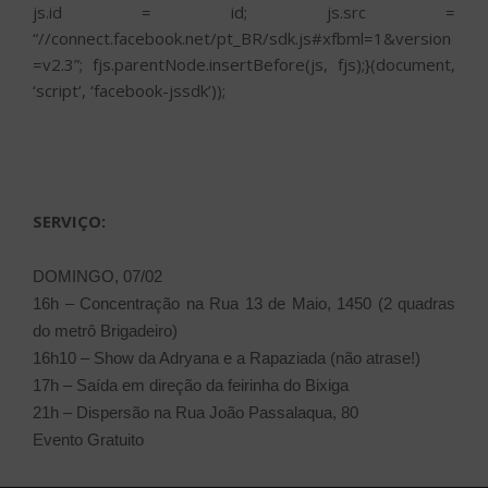
js.id = id; js.src =
“//connect.facebook.net/pt_BR/sdk.js#xfbml=1&version
=v2.3”; fjs.parentNode.insertBefore(js, fjs);}(document,
‘script’, ‘facebook-jssdk’));
SERVIÇO:
DOMINGO, 07/02
16h – Concentração na Rua 13 de Maio, 1450 (2 quadras
do metrô Brigadeiro)
16h10 – Show da Adryana e a Rapaziada (não atrase!)
17h – Saída em direção da feirinha do Bixiga
21h – Dispersão na Rua João Passalaqua, 80
Evento Gratuito