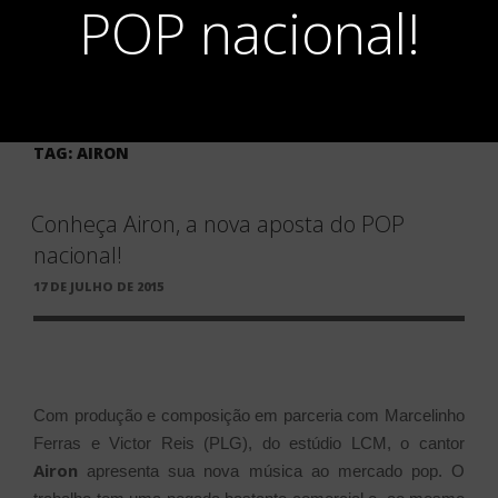
POP nacional!
TAG:
AIRON
Conheça Airon, a nova aposta do POP
nacional!
PUBLICADO
17 DE JULHO DE 2015
EM
Com produção e composição em parceria com Marcelinho
Ferras e Victor Reis (PLG), do estúdio LCM, o cantor
Airon
apresenta sua nova música ao mercado pop. O