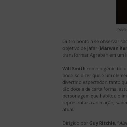
Crédi
Outro ponto a se observar são
objetivo de Jafar (
Marwan Ken
transformar Agrabah em um im
Will Smith
como o gênio foi um
pode-se dizer que é um elemen
divertir o espectador, tanto 
tão doce e de certa forma, as
personagem que habitou o im
representar a animação, sabe
atual.
Dirigido por
Guy Ritchie
, “
Ala