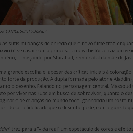
tos: DANIEL SMITH/DISNEY
 as sutis mudanças de enredo que o novo filme traz: enquan
zari
) é se casar com a princesa, a nova história traz um vi
pério, começando por Shirabad, reino natal da mãe de Jas
a grande escolha e, apesar das críticas iniciais à coloraçã
to forte da produção. A dupla formada pelo ator e Aladdin (
quanto o desenho. Falando no personagem central, Massoud 
tuto por viver nas ruas em busca de sobreviver, quanto o de
aginário de crianças do mundo todo, ganhando um rosto 
ndo dosar a fidelidade que o desenho pede, com alguns to
ddin
” traz para a “vida real” um espetáculo de cores e efeito