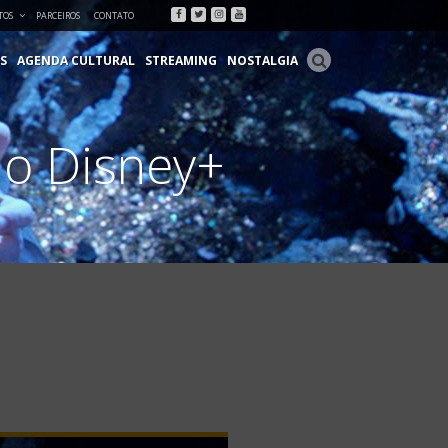
Facebook
Twitter
Instagram
Youtube
TOS
PARCEIROS
CONTATO
S
AGENDA CULTURAL
STREAMING
NOSTALGIA
no Disney+