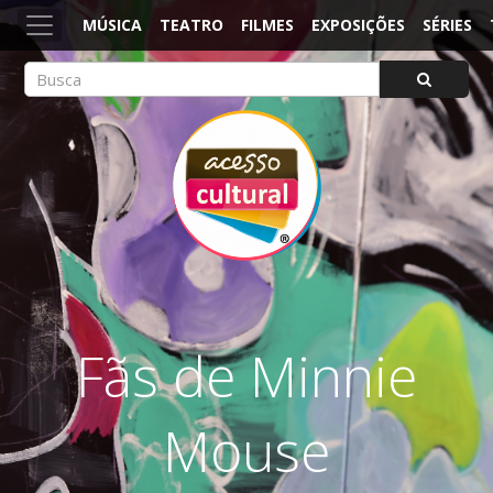
MÚSICA
TEATRO
FILMES
EXPOSIÇÕES
SÉRIES
ACESSO CULTURAL
Arte, Cultura Pop e Entretenimento
Fãs de Minnie
Mouse