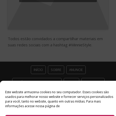
Todos estão convidados a compartilhar materiais em
suas redes sociais com a hashtag #MinnieStyle.
INÍCIO
SOBRE
ANUNCIE
ESTÚDIO ACESSO CULTURAL
GUIAS
PARCEIROS
Este website armazena cookies no seu computador. Esses cookies são
CONTATO
POLÍTICA DE PRIVACIDADE
usados ​​para melhorar nosso website e fornecer serviços personalizados
para você, tanto no website, quanto em outras mídias. Para mais
Facebook
Twitter
Instagram
Youtube
informações acesse nossa página de
©
Copyright
2026 Acesso Cultural - Arte, Cultura Pop e Entretenimento