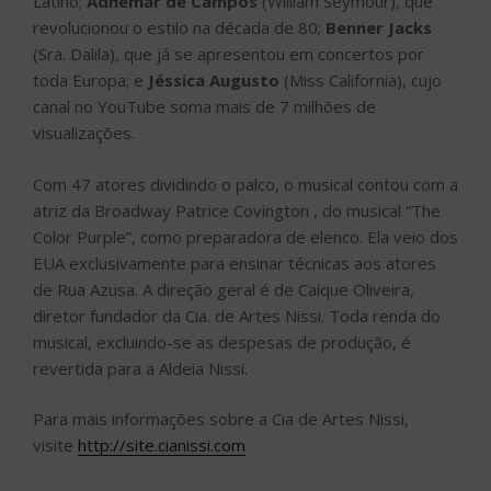
Latino;
Adhemar de Campos
(William Seymour), que
revolucionou o estilo na década de 80;
Benner Jacks
(Sra. Dalila), que já se apresentou em concertos por
toda Europa; e
Jéssica Augusto
(Miss California), cujo
canal no YouTube soma mais de 7 milhões de
visualizações.
Com 47 atores dividindo o palco, o musical contou com a
atriz da Broadway Patrice Covington , do musical “The
Color Purple”, como preparadora de elenco. Ela veio dos
EUA exclusivamente para ensinar técnicas aos atores
de Rua Azusa. A direção geral é de Caíque Oliveira,
diretor fundador da Cia. de Artes Nissi. Toda renda do
musical, excluindo-se as despesas de produção, é
revertida para a Aldeia Nissi.
Para mais informações sobre a Cia de Artes Nissi,
visite
http://site.cianissi.com