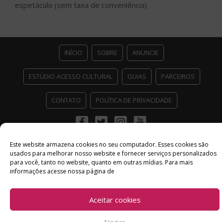
espetáculo (sem taxa de conveniência)
INÍCIO
SOBRE
ANUNCIE
ESTÚDIO ACESSO CULTURAL
GUIAS
PARCEIROS
CONTATO
POLÍTICA DE PRIVACIDADE
Facebook
Twitter
Instagram
Youtube
©
Copyright
2026 Acesso Cultural - Arte, Cultura Pop e Entretenimento
Este website armazena cookies no seu computador. Esses cookies são
Desenvolvido por
Del Vieira
usados ​​para melhorar nosso website e fornecer serviços personalizados
para você, tanto no website, quanto em outras mídias. Para mais
informações acesse nossa página de
Aceitar cookies
Negar