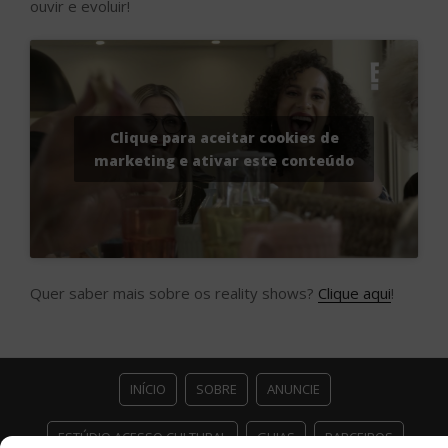
ouvir e evoluir!
Clique para aceitar cookies de
marketing e ativar este conteúdo
Quer saber mais sobre os reality shows?
Clique aqui
!
INÍCIO
SOBRE
ANUNCIE
ESTÚDIO ACESSO CULTURAL
GUIAS
PARCEIROS