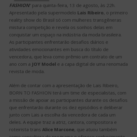
FASHION
” para quinta-feira, 13 de agosto, às 22h.
Apresentado pela supermodelo
Lais Ribeiro
, o primeiro
reality show do Brasil só com mulheres transgêneras
mistura competição e revela os sonhos delas em
conquistar um espaço na indústria da moda brasileira.
As participantes enfrentarão desafios diários e
atividades emocionantes em busca do título de
vencedora, que leva como prêmio um contrato de um
ano com a
JOY Model
e a capa digital de uma renomada
revista de moda.
Além de contar com a apresentação de Lais Ribeiro,
BORN TO FASHION terá um time de especialistas, com
a missão de apoiar as participantes durante os desafios
que enfrentarão durante os dez episódios e deliberar
junto com Lais a escolha da vencedora de cada um
deles. A equipe traz a atriz, cantora, compositora e
roteirista trans
Alice Marcone
, que atuou também
como consultora do programa e oferece conhecimento