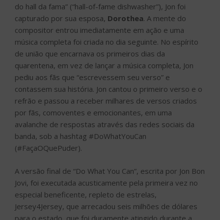
do hall da fama” (“hall-of-fame dishwasher”), Jon foi
capturado por sua esposa,
Dorothea
. A mente do
compositor entrou imediatamente em ação e uma
música completa foi criada no dia seguinte. No espírito
de união que encarnava os primeiros dias da
quarentena, em vez de lançar a música completa, Jon
pediu aos fãs que “escrevessem seu verso” e
contassem sua história. Jon cantou o primeiro verso e o
refrão e passou a receber milhares de versos criados
por fãs, comoventes e emocionantes, em uma
avalanche de respostas através das redes sociais da
banda, sob a hashtag #DoWhatYouCan
(#FaçaOQuePuder).
A versão final de “Do What You Can”, escrita por Jon Bon
Jovi, foi executada acusticamente pela primeira vez no
especial beneficente, repleto de estrelas,
Jersey4Jersey, que arrecadou seis milhões de dólares
para o estado, que foi duramente atingido durante a