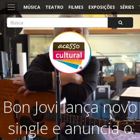
MÚSICA
TEATRO
FILMES
EXPOSIÇÕES
SÉRIES
ACESSO CULTURAL
Arte, Cultura Pop e Entretenimento
Bon Jovi lança novo
single e anuncia o