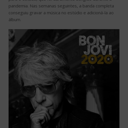
pandemia. Nas semanas seguintes, a banda completa
conseguiu gravar a música no estúdio e adicioná-la ao
álbum.