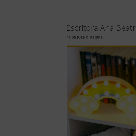
Escritora Ana Beatr
PUBLICADO
15 DE JULHO DE 2019
EM