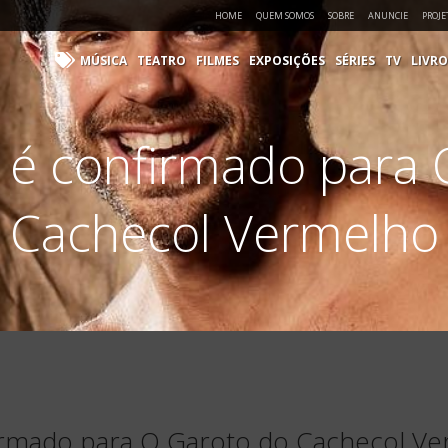
HOME
QUEM SOMOS
SOBRE
ANUNCIE
PROJE
MÚSICA
TEATRO
FILMES
EXPOSIÇÕES
SÉRIES
TV
LIVRO
 é confirmado para 
Cachecol Vermelho
irmado para O Garoto do Cachecol V