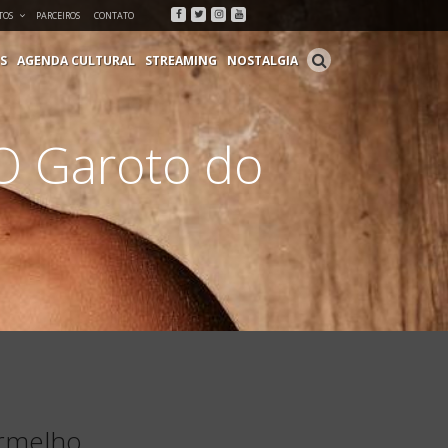
Facebook
Twitter
Instagram
Youtube
TOS
PARCEIROS
CONTATO
S
AGENDA CULTURAL
STREAMING
NOSTALGIA
O Garoto do
ermelho