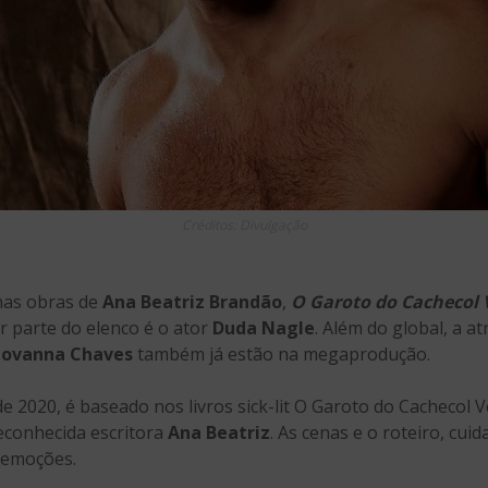
Créditos: Divulgação
nas obras de
Ana Beatriz Brandão
,
O Garoto do Cachecol
r parte do elenco é o ator
Duda Nagle
. Além do global, a at
iovanna Chaves
também já estão na megaprodução.
o de 2020, é baseado nos livros sick-lit O Garoto do Cachecol
reconhecida escritora
Ana Beatriz
. As cenas e o roteiro, c
 emoções.