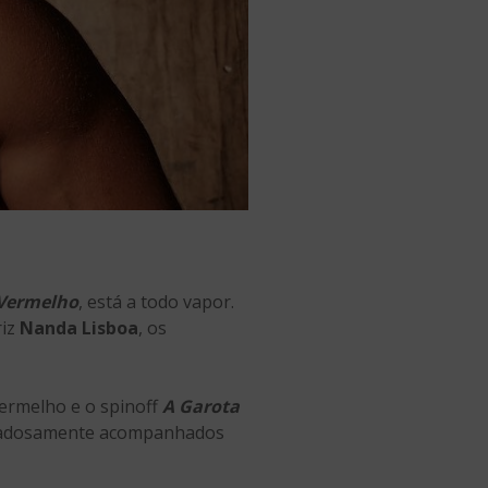
 Vermelho
, está a todo vapor.
riz
Nanda Lisboa
, os
 Vermelho e o spinoff
A Garota
uidadosamente acompanhados