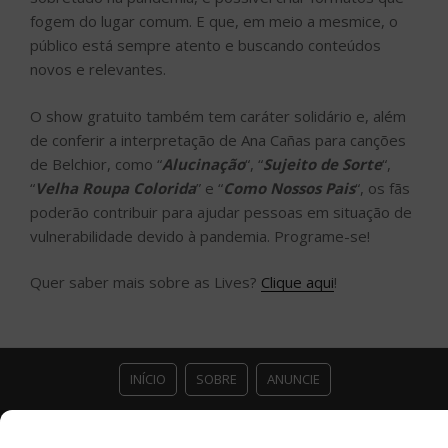
fogem do lugar comum. E que, em meio a mesmice, o
público está sempre atento e buscando conteúdos
novos e relevantes.
O show gratuito também tem caráter solidário e, além
de conferir a interpretação de Ana Cañas para canções
de Belchior, como “
Alucinação
“, “
Sujeito de Sorte
“,
“
Velha Roupa Colorida
” e “
Como Nossos Pais
“, os fãs
poderão contribuir para ajudar pessoas em situação de
vulnerabilidade devido à pandemia. Programe-se!
Quer saber mais sobre as Lives?
Clique aqui
!
INÍCIO
SOBRE
ANUNCIE
ESTÚDIO ACESSO CULTURAL
GUIAS
PARCEIROS