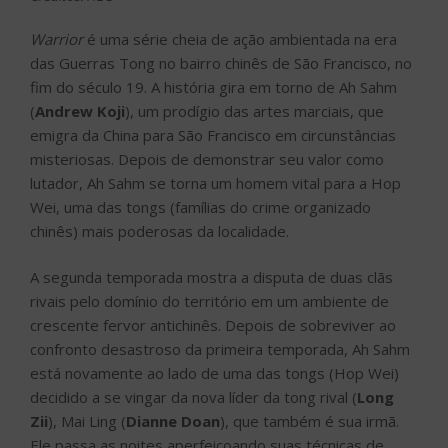
Warrior
é uma série cheia de ação ambientada na era
das Guerras Tong no bairro chinês de São Francisco, no
fim do século 19. A história gira em torno de Ah Sahm
(
Andrew Koji
), um prodígio das artes marciais, que
emigra da China para São Francisco em circunstâncias
misteriosas. Depois de demonstrar seu valor como
lutador, Ah Sahm se torna um homem vital para a Hop
Wei, uma das tongs (famílias do crime organizado
chinês) mais poderosas da localidade.
A segunda temporada mostra a disputa de duas clãs
rivais pelo domínio do território em um ambiente de
crescente fervor antichinês. Depois de sobreviver ao
confronto desastroso da primeira temporada, Ah Sahm
está novamente ao lado de uma das tongs (Hop Wei)
decidido a se vingar da nova líder da tong rival (
Long
Zii
), Mai Ling (
Dianne Doan
), que também é sua irmã.
Ele passa as noites aperfeiçoando suas técnicas de