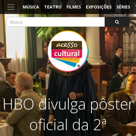
MÚSICA
TEATRO
FILMES
EXPOSIÇÕES
SÉRIES
ACESSO CULTURAL
Arte, Cultura Pop e Entretenimento
HBO divulga pôster
oficial da 2ª