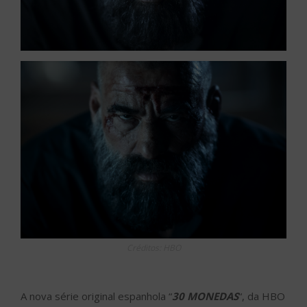
Créditos: HBO
A nova série original espanhola “
30 MONEDAS
“, da HBO