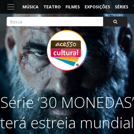
MÚSICA
TEATRO
FILMES
EXPOSIÇÕES
SÉRIES
ACESSO CULTURAL
Arte, Cultura Pop e Entretenimento
Série ‘30 MONEDAS’
terá estreia mundial