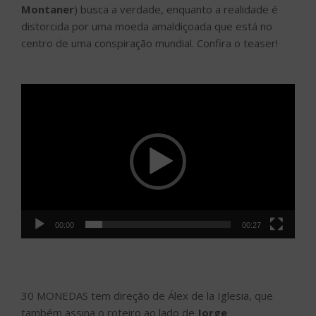
Montaner
) busca a verdade, enquanto a realidade é
distorcida por uma moeda amaldiçoada que está no
centro de uma conspiração mundial. Confira o teaser!
Tocador
de
vídeo
00:00
00:27
30 MONEDAS tem direção de Álex de la Iglesia, que
também assina o roteiro ao lado de
Jorge