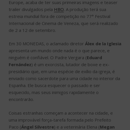
Europe, acaba de ter suas primeiras imagens e teaser
trailer divulgados pela
HBO
. A produção terá sua
estreia mundial fora de competição no 77° Festival
Internacional de Cinema de Veneza, que será realizado
de 2 a 12 de setembro.
Em 30 MONEDAS, o aclamado diretor
Álex de la Iglesia
apresenta um mundo onde nada é o que parece, e
ninguém é confiável. O Padre Vergara (
Eduard
Fernández
) é um exorcista, lutador de boxe e ex-
presidiário que, em uma espécie de exílio da igreja, é
enviado como sacerdote para uma cidade no interior da
Espanha. Ele busca esquecer o passado e ser
esquecido, mas seus inimigos rapidamente o
encontrarão.
Coisas estranhas começam a acontecer na cidade, e
uma improvável força-tarefa formada pelo Prefeito
Paco (
Ángel Silvestre
) e a veterinária Elena (
Megan