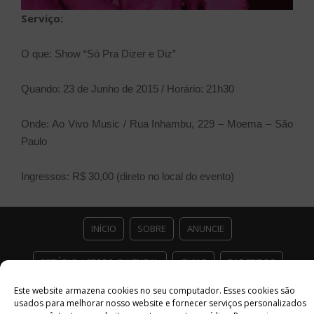
Serviço:
O que: Show “Só Pra Dizer e Diz”
Quando: 23 de Junho de 2015 / Horário: 21h30
Onde: Ao Vivo Music / Rua Inhambu, 229 – Moema – São
Paulo
Ingressos: R$ 30,00 (direto no local do evento)
INÍCIO
SOBRE
ANUNCIE
ESTÚDIO ACESSO CULTURAL
GUIAS
PARCEIROS
Este website armazena cookies no seu computador. Esses cookies são
CONTATO
POLÍTICA DE PRIVACIDADE
usados ​​para melhorar nosso website e fornecer serviços personalizados