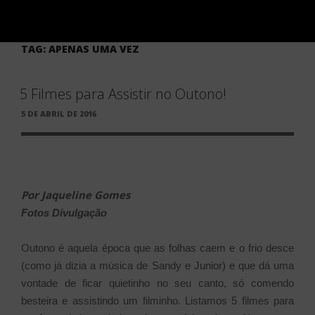
TAG:
APENAS UMA VEZ
5 Filmes para Assistir no Outono!
PUBLICADO
5 DE ABRIL DE 2016
EM
Por Jaqueline Gomes
Fotos Divulgação
Outono é aquela época que as folhas caem e o frio desce
(como já dizia a música de Sandy e Junior) e que dá uma
vontade de ficar quietinho no seu canto, só comendo
besteira e assistindo um filminho. Listamos 5 filmes para