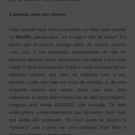
3.Apenas uma vez (Once):
Sabe quando você está procurando um filme para assistir
Netflix
no
, passa, para, ver a capa e não dá nada?? Foi
Apenas
assim que aconteceu comigo antes de assistir
uma Vez
, e me arrependo amargamente de não ter
prestado atenção antes (amiguinho, não julgue o livro pela
capa). O filme se passa em Dublin e conta a história de um
talentoso músico, que além de trabalhar com o pai,
também canta nas ruas em troca de moedas, e de uma
imigrante tcheca que vende rosas nas ruas para
sobreviver. O amor pela música une os dois personagens,
surgindo uma bonita AMIZADE, sim amizade. Os dois
estão presos a relacionamentos que não deram certo, mas
que ainda não acabaram. Se você gosta de música e
“romance” vale a pena dar uma conferida. Este filme é
daqueles que faz a gente refletir…..