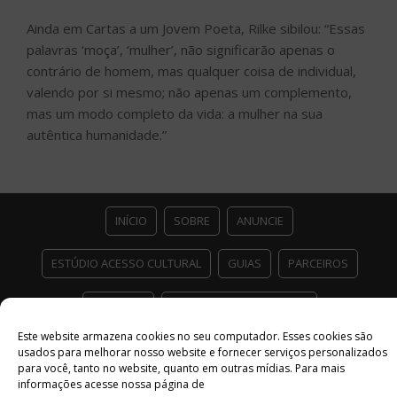
Ainda em Cartas a um Jovem Poeta, Rilke sibilou: “Essas
palavras ‘moça’, ‘mulher’, não significarão apenas o
contrário de homem, mas qualquer coisa de individual,
valendo por si mesmo; não apenas um complemento,
mas um modo completo da vida: a mulher na sua
autêntica humanidade.”
INÍCIO
SOBRE
ANUNCIE
ESTÚDIO ACESSO CULTURAL
GUIAS
PARCEIROS
CONTATO
POLÍTICA DE PRIVACIDADE
Este website armazena cookies no seu computador. Esses cookies são
Facebook
Twitter
Instagram
Youtube
usados ​​para melhorar nosso website e fornecer serviços personalizados
para você, tanto no website, quanto em outras mídias. Para mais
©
Copyright
2026 Acesso Cultural - Arte, Cultura Pop e Entretenimento
informações acesse nossa página de
Desenvolvido por
Del Vieira