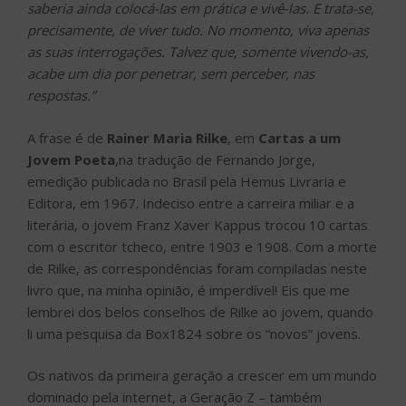
saberia ainda colocá-las em prática e vivê-las. E trata-se,
precisamente, de viver tudo. No momento, viva apenas
as suas interrogações. Talvez que, somente vivendo-as,
acabe um dia por penetrar, sem perceber, nas
respostas.”
A frase é de
Rainer Maria Rilke
, em
Cartas a um
Jovem Poeta
,na tradução de Fernando Jorge,
emedição publicada no Brasil pela Hemus Livraria e
Editora, em 1967. Indeciso entre a carreira miliar e a
literária, o jovem Franz Xaver Kappus trocou 10 cartas
com o escritor tcheco, entre 1903 e 1908. Com a morte
de Rilke, as correspondências foram compiladas neste
livro que, na minha opinião, é imperdível! Eis que me
lembrei dos belos conselhos de Rilke ao jovem, quando
li uma pesquisa da Box1824 sobre os “novos” jovens.
Os nativos da primeira geração a crescer em um mundo
dominado pela internet, a Geração Z – também