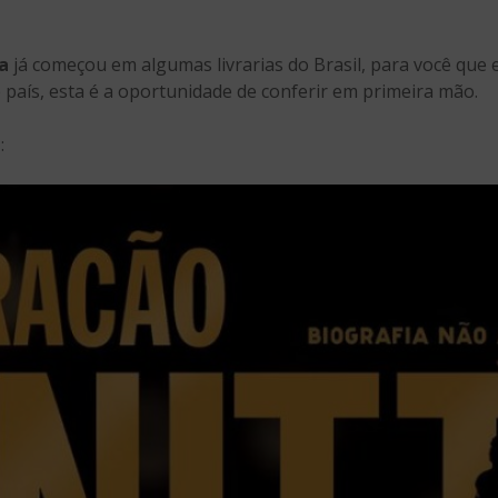
a
já começou em algumas livrarias do Brasil, para você que e
 país, esta é a oportunidade de conferir em primeira mão.
a
: