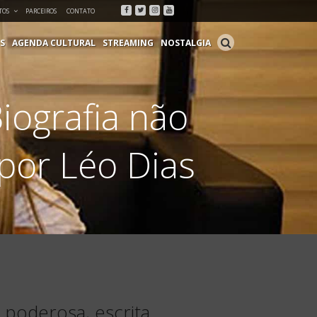
Facebook
Twitter
Instagram
Youtube
TOS
PARCEIROS
CONTATO
S
AGENDA CULTURAL
STREAMING
NOSTALGIA
iografia não
 por Léo Dias
a poderosa, escrita