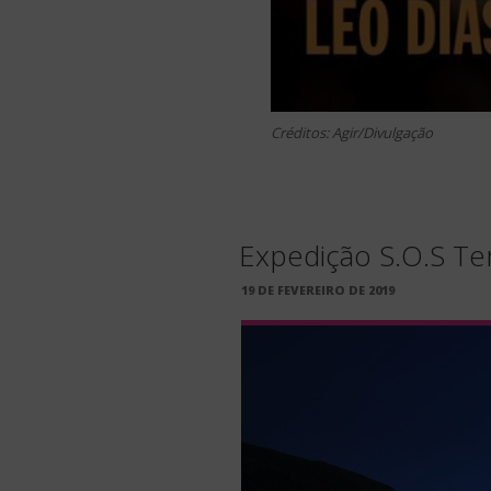
Créditos: Agir/Divulgação
Expedição S.O.S Te
PUBLICADO
19 DE FEVEREIRO DE 2019
EM