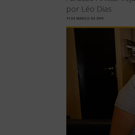
por Léo Dias
PUBLICADO
11 DE MARÇO DE 2019
EM