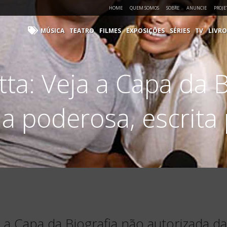
HOME
QUEM SOMOS
SOBRE
ANUNCIE
PROJE
MÚSICA
TEATRO
FILMES
EXPOSIÇÕES
SÉRIES
TV
LIVRO
tta: Veja a Capa da B
a poderosa, escrita
a a Capa da Biografia não autorizada d