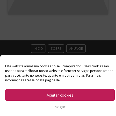
INÍCIO
SOBRE
ANUNCIE
ESTÚDIO ACESSO CULTURAL
GUIAS
PARCEIROS
Este website armazena cookies no seu computador. Esses cookies são
usados ​​para melhorar nosso website e fornecer serviços personalizados
CONTATO
POLÍTICA DE PRIVACIDADE
para você, tanto no website, quanto em outras mídias. Para mais
informações acesse nossa página de
Facebook
Twitter
Instagram
Youtube
©
Aceitar cookies
Copyright
2026 Acesso Cultural - Arte, Cultura Pop e Entretenimento
Desenvolvido por
Del Vieira
Negar