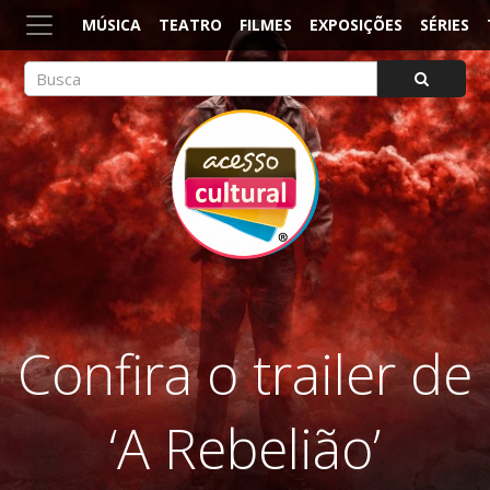
MÚSICA
TEATRO
FILMES
EXPOSIÇÕES
SÉRIES
ACESSO CULTURAL
Arte, Cultura Pop e Entretenimento
Confira o trailer de
‘A Rebelião’