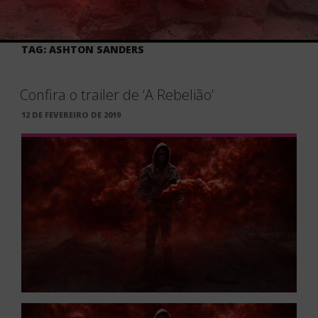
TAG:
ASHTON SANDERS
Confira o trailer de ‘A Rebelião’
PUBLICADO
12 DE FEVEREIRO DE 2019
EM