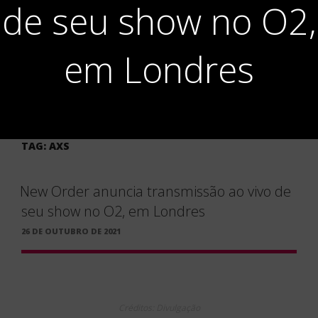
de seu show no O2,
em Londres
TAG:
AXS
New Order anuncia transmissão ao vivo de
seu show no O2, em Londres
PUBLICADO
26 DE OUTUBRO DE 2021
EM
Créditos: Divulgação