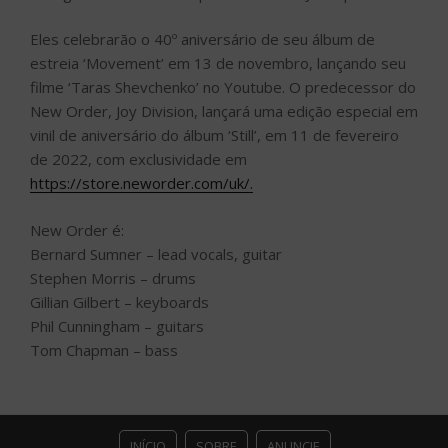
Eles celebrarão o 40º aniversário de seu álbum de
estreia ‘Movement’ em 13 de novembro, lançando seu
filme ‘Taras Shevchenko’ no Youtube. O predecessor do
New Order, Joy Division, lançará uma edição especial em
vinil de aniversário do álbum ‘Still’, em 11 de fevereiro
de 2022, com exclusividade em
https://store.neworder.com/uk/.
New Order é:
Bernard Sumner – lead vocals, guitar
Stephen Morris – drums
Gillian Gilbert – keyboards
Phil Cunningham – guitars
Tom Chapman – bass
INÍCIO
SOBRE
ANUNCIE