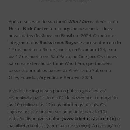
Créditos: Photo Wide/Divulgação
Após o sucesso de sua turnê
Who I Am
na América do
Norte,
Nick Carter
tem o orgulho de anunciar duas
novas datas de shows no Brasil em 2024. O cantor e
integrante dos
Backstreet Boys
se apresentará no dia
14 de janeiro no Rio de Janeiro, na Sacadura 154, e no
dia 17 de janeiro em São Paulo, no Cine Joia. Os shows
são uma extensão da turnê Who I Am, que também
passará por outros países da América do Sul, como
Chile, Equador, Argentina e Peru em 2024.
A venda de ingressos para o público geral estará
disponível a partir do dia 01 de dezembro, começando
às 10h online e às 12h nas bilheterias oficiais. Os
ingressos, que podem ser adquiridos em até 10x,
estarão disponíveis online (
www.ticketmaster.com.br
) e
na bilheteria oficial (sem taxa de serviço). A realização é