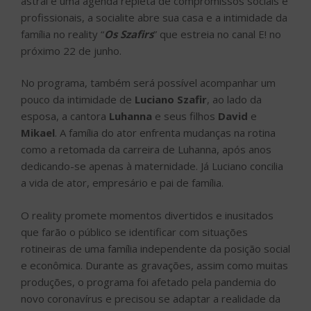
astral e uma agenda repleta de compromissos sociais e
profissionais, a socialite abre sua casa e a intimidade da
família no reality “
Os Szafirs
” que estreia no canal E! no
próximo 22 de junho.
No programa, também será possível acompanhar um
pouco da intimidade de
Luciano Szafir
, ao lado da
esposa, a cantora
Luhanna
e seus filhos
David
e
Mikael
. A família do ator enfrenta mudanças na rotina
como a retomada da carreira de Luhanna, após anos
dedicando-se apenas à maternidade. Já Luciano concilia
a vida de ator, empresário e pai de família.
O reality promete momentos divertidos e inusitados
que farão o público se identificar com situações
rotineiras de uma família independente da posição social
e econômica. Durante as gravações, assim como muitas
produções, o programa foi afetado pela pandemia do
novo coronavírus e precisou se adaptar a realidade da