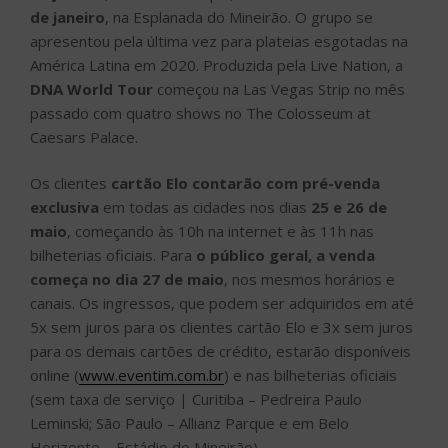
de janeiro
, na Esplanada do Mineirão. O grupo se
apresentou pela última vez para plateias esgotadas na
América Latina em 2020. Produzida pela Live Nation, a
DNA World Tour
começou na Las Vegas Strip no mês
passado com quatro shows no The Colosseum at
Caesars Palace.
Os clientes
cartão Elo contarão com pré-venda
exclusiva
em todas as cidades nos dias
25 e 26 de
maio
, começando às 10h na internet e às 11h nas
bilheterias oficiais. Para
o público geral, a venda
começa no dia 27 de maio
, nos mesmos horários e
canais. Os ingressos, que podem ser adquiridos em até
5x sem juros para os clientes cartão Elo e 3x sem juros
para os demais cartões de crédito, estarão disponíveis
online (
www.eventim.com.br
) e nas bilheterias oficiais
(sem taxa de serviço | Curitiba – Pedreira Paulo
Leminski; São Paulo – Allianz Parque e em Belo
Horizonte – Estádio do Mineirão).