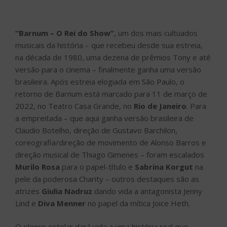
“Barnum – O Rei do Show”
, um dos mais cultuados
musicais da história – que recebeu desde sua estreia,
na década de 1980, uma dezena de prêmios Tony e até
versão para o cinema – finalmente ganha uma versão
brasileira. Após estreia elogiada em São Paulo, o
retorno de Barnum está marcado para 11 de março de
2022, no Teatro Casa Grande, no
Rio de Janeiro
. Para
a empreitada – que aqui ganha versão brasileira de
Claudio Botelho, direção de Gustavo Barchilon,
coreografia/direção de movimento de Alonso Barros e
direção musical de Thiago Gimenes – foram escalados
Murilo Rosa
para o papel-título e
Sabrina Korgut
na
pele da poderosa Charity – outros destaques são as
atrizes
Giulia Nadruz
dando vida a antagonista Jenny
Lind e
Diva Menner
no papel da mítica Joice Heth.
O elenco estelar dará vida a uma história real que