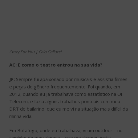
Crazy For You | Caio Gallucci
AC: E como o teatro entrou na sua vida?
JF:
Sempre fui apaixonado por musicais e assistia filmes
e peças do gênero frequentemente. Foi quando, em
2012, quando eu já trabalhava como estatístico na Oi
Telecom, e fazia alguns trabalhos pontuais com meu
DRT de bailarino, que eu me vi na situação mais difícil da
minha vida.
Em Botafogo, onde eu trabalhava, vi um outdoor – no
caminho do meu almoço – que me chamou muita