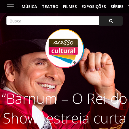
MÚSICA
TEATRO
FILMES
EXPOSIÇÕES
SÉRIES
ACESSO CULTURAL
Arte, Cultura Pop e Entretenimento
“Barnum – O Rei do
Show” estreia curta