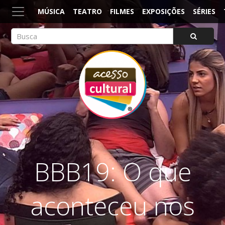
MÚSICA
TEATRO
FILMES
EXPOSIÇÕES
SÉRIES
ACESSO CULTURAL
Arte, Cultura Pop e Entretenimento
BBB19: O que
aconteceu nos