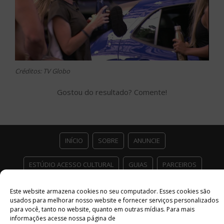
Créditos: TV Globo
Gostou do resultado? Comente!
INÍCIO
SOBRE
ANUNCIE
ESTÚDIO ACESSO CULTURAL
GUIAS
PARCEIROS
CONTATO
POLÍTICA DE PRIVACIDADE
Este website armazena cookies no seu computador. Esses cookies são
usados ​​para melhorar nosso website e fornecer serviços personalizados
Facebook
Twitter
Instagram
Youtube
para você, tanto no website, quanto em outras mídias. Para mais
informações acesse nossa página de