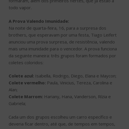
formaram, além dos primeiros flertes, que já estão a
todo vapor.
A Prova Valendo Imunidade:
Na noite de quarta-feira, 16, para a surpresa dos
brothers, que esperavam por uma festa, Tiago Leifert
anunciou uma prova surpresa, de resistência, valendo
mais uma imunidade para o vencedor. A prova funciona
da seguinte maneira: três grupos foram formados por
coletes coloridos:
Colete azul:
Isabella, Rodrigo, Diego, Elana e Maycon;
Colete vermelho:
Paula, Vinicius, Tereza, Carolina e
Alan;
Colete Marrom:
Hariany, Hana, Vanderson, Rízia e
Gabriela;
Cada um dos grupos escolheu um carro específico e
deveria ficar dentro, até que, de tempos em tempos,