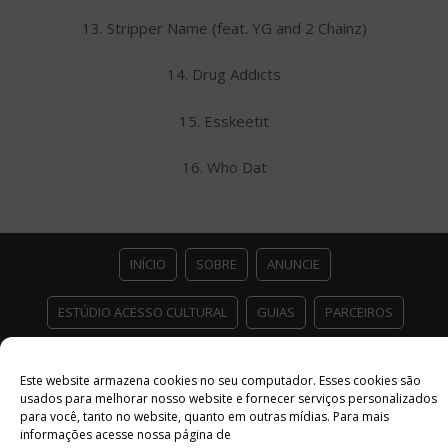
13. Stripper Name (feat. YG and 2 Chainz)
14. Drug Addicts
15. Esskeetit
16. Who Dat
INÍCIO
SOBRE
ANUNCIE
ESTÚDIO ACESSO CULTURAL
GUIAS
PARCEIROS
CONTATO
POLÍTICA DE PRIVACIDADE
Este website armazena cookies no seu computador. Esses cookies são
usados ​​para melhorar nosso website e fornecer serviços personalizados
Facebook
Twitter
Instagram
Youtube
para você, tanto no website, quanto em outras mídias. Para mais
informações acesse nossa página de
©
Copyright
2026 Acesso Cultural - Arte, Cultura Pop e Entretenimento