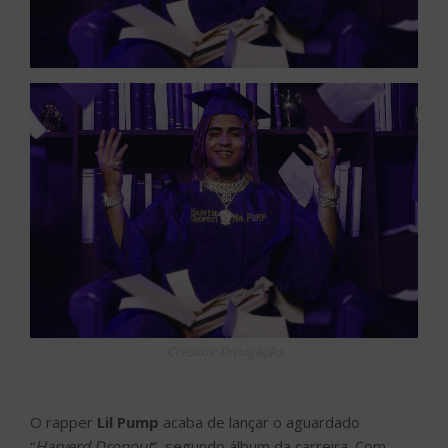
Créditos: Divulgação
O rapper
Lil Pump
acaba de lançar o aguardado
“
Harverd Dropout
”, segundo álbum da carreira. Com