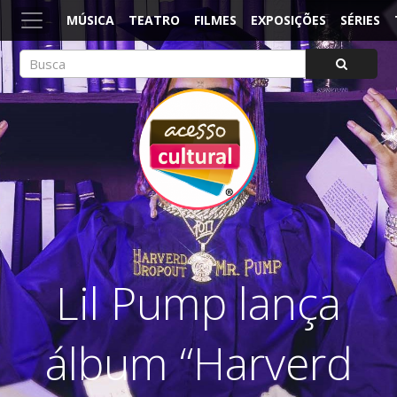
MÚSICA
TEATRO
FILMES
EXPOSIÇÕES
SÉRIES
ACESSO CULTURAL
Arte, Cultura Pop e Entretenimento
Lil Pump lança
álbum “Harverd