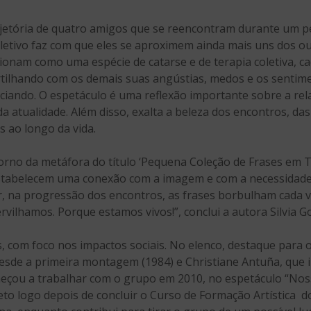
tória de quatro amigos que se reencontram durante um per
etivo faz com que eles se aproximem ainda mais uns dos out
ionam como uma espécie de catarse e de terapia coletiva, c
rtilhando com os demais suas angústias, medos e os sentim
ciando. O espetáculo é uma reflexão importante sobre a rela
a atualidade. Além disso, exalta a beleza dos encontros, da
 ao longo da vida.
torno da metáfora do título ‘Pequena Coleção de Frases em
tabelecem uma conexão com a imagem e com a necessidade d
ar, na progressão dos encontros, as frases borbulham cada v
vilhamos. Porque estamos vivos!”, conclui a autora Silvia 
, com foco nos impactos sociais. No elenco, destaque para
esde a primeira montagem (1984) e Christiane Antuña, que 
meçou a trabalhar com o grupo em 2010, no espetáculo “Noss
to logo depois de concluir o Curso de Formação Artística do 