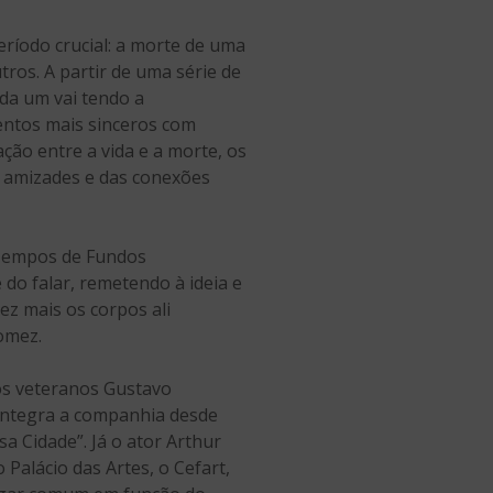
íodo crucial: a morte de uma
ros. A partir de uma série de
ada um vai tendo a
entos mais sinceros com
ção entre a vida e a morte, os
s amizades e das conexões
 Tempos de Fundos
o falar, remetendo à ideia e
ez mais os corpos ali
Gomez.
 os veteranos Gustavo
integra a companhia desde
a Cidade”. Já o ator Arthur
Palácio das Artes, o Cefart,