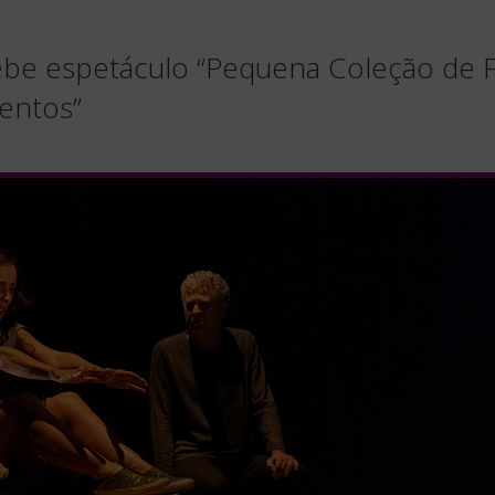
ebe espetáculo “Pequena Coleção de
entos”