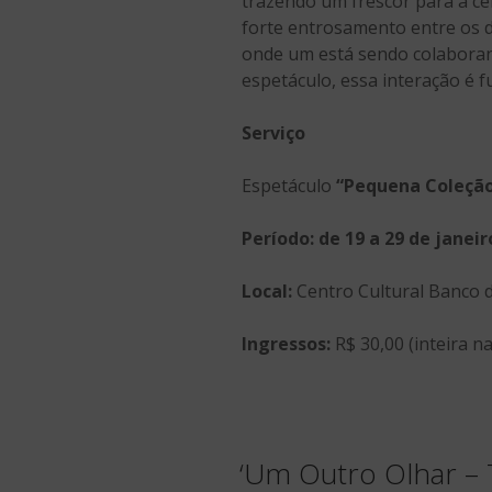
trazendo um frescor para a ce
forte entrosamento entre os d
onde um está sendo colaboran
espetáculo, essa interação é f
Serviço
Espetáculo
“Pequena Coleçã
Período: de 19 a 29 de janei
Local:
Centro Cultural Banco d
Ingressos:
R$ 30,00 (inteira n
‘Um Outro Olhar – 