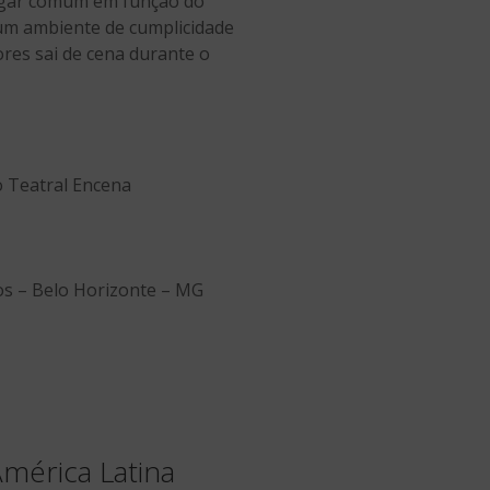
lugar comum em função do
 um ambiente de cumplicidade
res sai de cena durante o
 Teatral Encena
os – Belo Horizonte – MG
mérica Latina