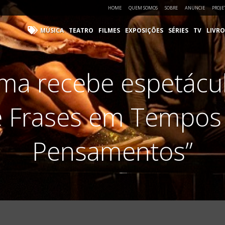
HOME
QUEM SOMOS
SOBRE
ANUNCIE
PROJE
MÚSICA
TEATRO
FILMES
EXPOSIÇÕES
SÉRIES
TV
LIVRO
uma recebe espetácu
e Frases em Tempos
Pensamentos”