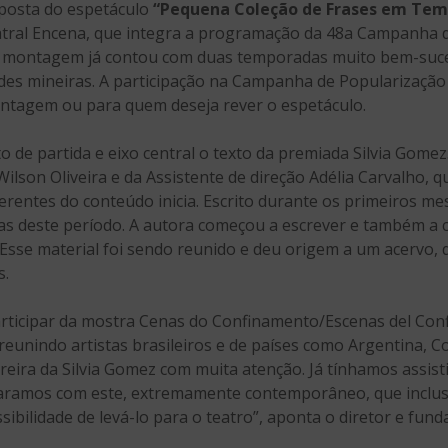
posta do espetáculo
“Pequena Coleção de Frases em Tem
ral Encena, que integra a programação da 48a Campanha d
A montagem já contou com duas temporadas muito bem-suced
des mineiras. A participação na Campanha de Popularizaçã
ntagem ou para quem deseja rever o espetáculo.
 de partida e eixo central o texto da premiada Silvia Gom
ilson Oliveira e da Assistente de direção Adélia Carvalho, q
rentes do conteúdo inicia. Escrito durante os primeiros mes
as deste período. A autora começou a escrever e também a 
 Esse material foi sendo reunido e deu origem a um acervo,
s.
rticipar da mostra Cenas do Confinamento/Escenas del Conf
 reunindo artistas brasileiros e de países como Argentina, 
ira da Silvia Gomez com muita atenção. Já tínhamos assis
aramos com este, extremamente contemporâneo, que inclusiv
ibilidade de levá-lo para o teatro”, aponta o diretor e fun