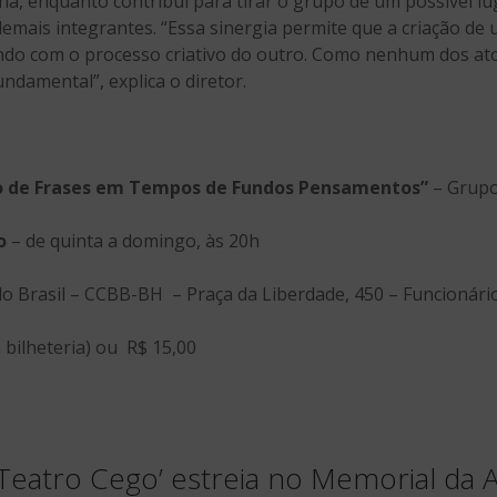
na, enquanto contribui para tirar o grupo de um possível 
emais integrantes. “Essa sinergia permite que a criação de
do com o processo criativo do outro. Como nenhum dos ato
undamental”, explica o diretor.
o de Frases em Tempos de Fundos Pensamentos”
– Grupo
ro
– de quinta a domingo, às 20h
o Brasil – CCBB-BH – Praça da Liberdade, 450 – Funcionári
a bilheteria) ou R$ 15,00
Teatro Cego’ estreia no Memorial da A