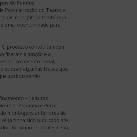
pos de Fundos
e Popularização do Teatro e
idas na capital e também já
o é uma oportunidade para
ez. O processo contou também
ue fizeram a junção e a
es de isolamento social, o
colecionar algumas frases que
 que acabou sendo
inamiento – Leituras
Colômbia, Espanha e Peru.
tido montagens anteriores de
e já tinha sido publicado até
dador do Grupo Teatral Encena,