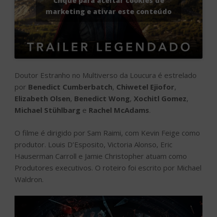
Clique para aceitar cookies de
marketing e ativar este conteúdo
Doutor Estranho no Multiverso da Loucura é estrelado
por
Benedict Cumberbatch
,
Chiwetel Ejiofor
,
Elizabeth Olsen
,
Benedict Wong
,
Xochitl Gomez
,
Michael Stühlbarg
e
Rachel McAdams
.
O filme é dirigido por Sam Raimi, com Kevin Feige como
produtor. Louis D’Esposito, Victoria Alonso, Eric
Hauserman Carroll e Jamie Christopher atuam como
Produtores executivos. O roteiro foi escrito por Michael
Waldron.