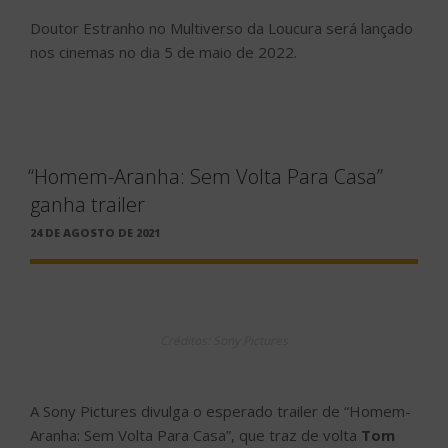
Doutor Estranho no Multiverso da Loucura será lançado
nos cinemas no dia 5 de maio de 2022.
“Homem-Aranha: Sem Volta Para Casa”
ganha trailer
PUBLICADO
24 DE AGOSTO DE 2021
EM
Créditos: Sony Pictures
A Sony Pictures divulga o esperado trailer de “Homem-
Aranha: Sem Volta Para Casa”, que traz de volta
Tom