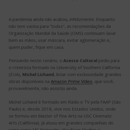
A pandemia ainda não acabou, infelizmente. Enquanto
não tem vacina para “todxs”, as recomendações da
Organização Mundial da Saúde (OMS) continuam: lavar
bem as mãos, usar máscara, evitar aglomeração e,
quem puder, fique em casa.
Pensando neste cenário, o
Acesso Cultural
pediu para
o roteirista formado na University of Southern California
(EUA),
Michel Lichand
, listar com exclusividade grandes
obras disponíveis na
Amazon Prime Vídeo
, que você,
provavelmente, não assistiu ainda.
Michel Lichand é formado em Rádio e TV pela FAAP (São
Paulo) e, desde 2018, vive nos Estados Unidos, onde
se formou em Master of Fine Arts na USC Cinematic
Arts (Califórnia). Já atuou em grandes companhias do
ramo como MC Networks, Wayfarer Studios e