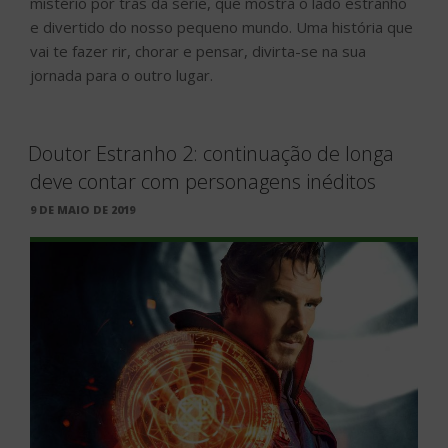
mistério por trás da série, que mostra o lado estranho
e divertido do nosso pequeno mundo. Uma história que
vai te fazer rir, chorar e pensar, divirta-se na sua
jornada para o outro lugar.
Doutor Estranho 2: continuação de longa
deve contar com personagens inéditos
PUBLICADO
9 DE MAIO DE 2019
EM