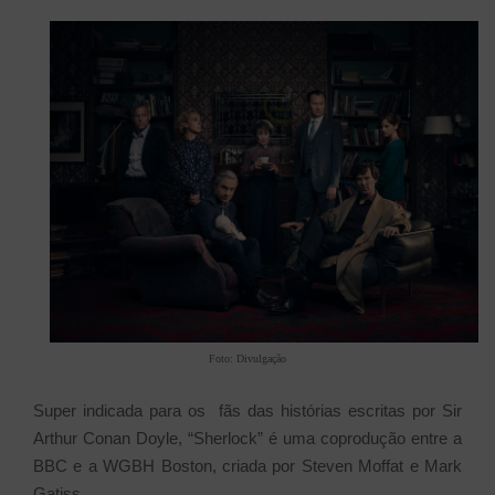
Foto: Divulgação
Super indicada para os fãs das histórias escritas por Sir
Arthur Conan Doyle, “Sherlock” é uma coprodução entre a
BBC e a WGBH Boston, criada por Steven Moffat e Mark
Gatiss.