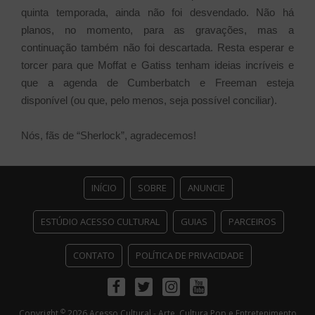
quinta temporada, ainda não foi desvendado. Não há
planos, no momento, para as gravações, mas a
continuação também não foi descartada. Resta esperar e
torcer para que Moffat e Gatiss tenham ideias incríveis e
que a agenda de Cumberbatch e Freeman esteja
disponível (ou que, pelo menos, seja possível conciliar).
Nós, fãs de “Sherlock”, agradecemos!
INÍCIO
SOBRE
ANUNCIE
ESTÚDIO ACESSO CULTURAL
GUIAS
PARCEIROS
CONTATO
POLÍTICA DE PRIVACIDADE
Facebook
Twitter
Instagram
Youtube
©
Copyright
2026 Acesso Cultural - Arte, Cultura Pop e Entretenimento