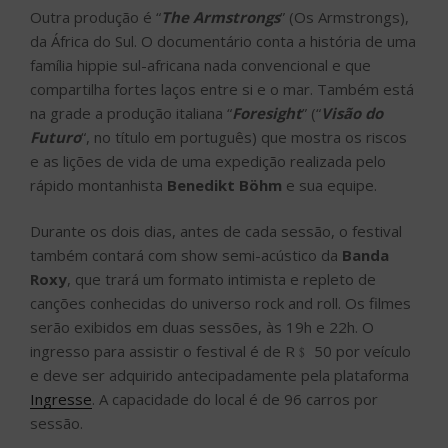
Outra produção é “
The Armstrongs
” (Os Armstrongs),
da África do Sul. O documentário conta a história de uma
família hippie sul-africana nada convencional e que
compartilha fortes laços entre si e o mar. Também está
na grade a produção italiana “
Foresight
” (“
Visão do
Futuro
“, no título em português) que mostra os riscos
e as lições de vida de uma expedição realizada pelo
rápido montanhista
Benedikt Böhm
e sua equipe.
Durante os dois dias, antes de cada sessão, o festival
também contará com show semi-acústico da
Banda
Roxy
, que trará um formato intimista e repleto de
canções conhecidas do universo rock and roll. Os filmes
serão exibidos em duas sessões, às 19h e 22h. O
ingresso para assistir o festival é de R﹩ 50 por veículo
e deve ser adquirido antecipadamente pela plataforma
Ingresse
. A capacidade do local é de 96 carros por
sessão.