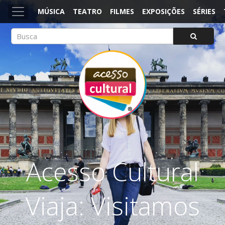
MÚSICA
TEATRO
FILMES
EXPOSIÇÕES
SÉRIES
ACESSO CULTURAL
Arte, Cultura Pop e Entretenimento
Acesso Cultural
Viaja: Visitamos