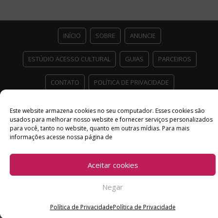
Viaja:
Visitamos
Berlim,
INÍCIO
SOBRE
ANUNCIE
capital
da
ESTÚDIO ACESSO CULTURAL
GUIAS
PARCEIROS
Alemanha!”
CONTATO
POLÍTICA DE PRIVACIDADE
Facebook
Twitter
Instagram
Youtube
Este website armazena cookies no seu computador. Esses cookies são
usados ​​para melhorar nosso website e fornecer serviços personalizados
©
Copyright
2026 Acesso Cultural - Arte, Cultura Pop e Entretenimento
para você, tanto no website, quanto em outras mídias. Para mais
Desenvolvido por
Del Vieira
informações acesse nossa página de
Aceitar cookies
Negar
Política de Privacidade
Política de Privacidade