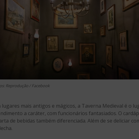
os: Reprodução / Facebook
lugares mais antigos e mágicos, a Taverna Medieval é o lug
endimento a caráter, com funcionários fantasiados. O cardá
rta de bebidas também diferenciada. Além de se deliciar co
lecha.