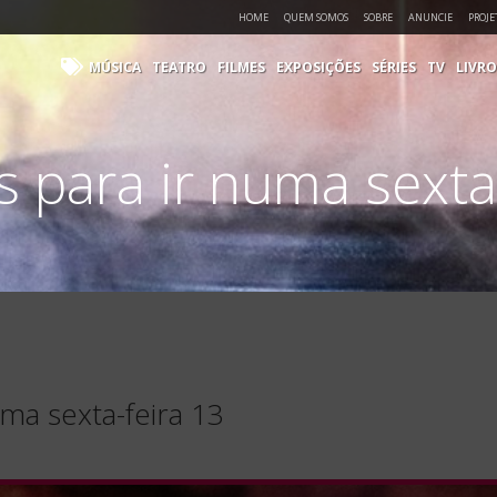
HOME
QUEM SOMOS
SOBRE
ANUNCIE
PROJE
MÚSICA
TEATRO
FILMES
EXPOSIÇÕES
SÉRIES
TV
LIVRO
s para ir numa sexta
uma sexta-feira 13