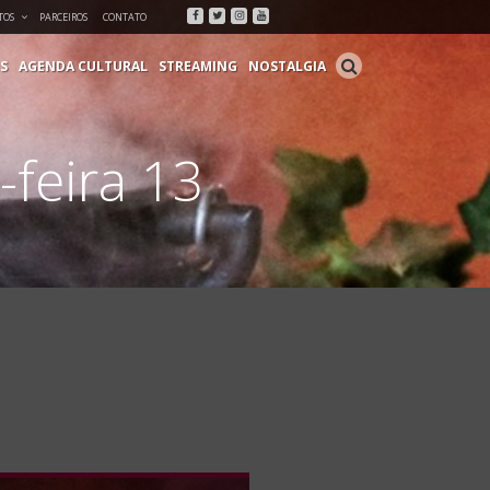
Facebook
Twitter
Instagram
Youtube
TOS
PARCEIROS
CONTATO
S
AGENDA CULTURAL
STREAMING
NOSTALGIA
-feira 13