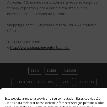
Atrações: 12 modelos de bicicletas criados ao longo do
tempo, expostos junto a painéis realistas que as
inserem em suas respectivas épocas
Shopping Center 3: Avenida Paulista, 2064 – Cerqueira
César
Tel: (11) 3285-2458
e
http://www.shoppingcenter3.com.br
INÍCIO
SOBRE
ANUNCIE
ESTÚDIO ACESSO CULTURAL
GUIAS
PARCEIROS
CONTATO
POLÍTICA DE PRIVACIDADE
Este website armazena cookies no seu computador. Esses cookies são
usados ​​para melhorar nosso website e fornecer serviços personalizados
Facebook
Twitter
Instagram
Youtube