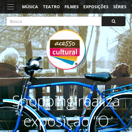
MÚSICA
TEATRO
FILMES
EXPOSIÇÕES
SÉRIES
ACESSO CULTURAL
Arte, Cultura Pop e Entretenimento
Shopping realiza
exposição “O