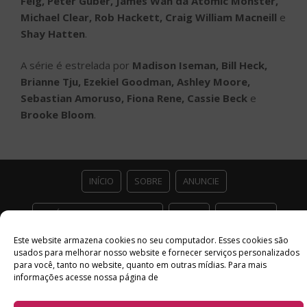
Feig, Peter Guber, James Wan da Atomic Monster,
Michael Clear, Rob Hackett, Craig William Macneill
e
Shay Hatten
.
A série é estrelada por
Madison Iseman, Bill Heck,
Brianne Tju, Ezekiel Goodman, Ashley Moore,
Sebastian Amoruso, Fiona Rene, Cassie Beck
e
Brooke Bloom
.
INÍCIO
SOBRE
ANUNCIE
ESTÚDIO ACESSO CULTURAL
GUIAS
PARCEIROS
Este website armazena cookies no seu computador. Esses cookies são
CONTATO
POLÍTICA DE PRIVACIDADE
usados ​​para melhorar nosso website e fornecer serviços personalizados
para você, tanto no website, quanto em outras mídias. Para mais
Facebook
Twitter
Instagram
Youtube
informações acesse nossa página de
©
Copyright
2026 Acesso Cultural - Arte, Cultura Pop e Entretenimento