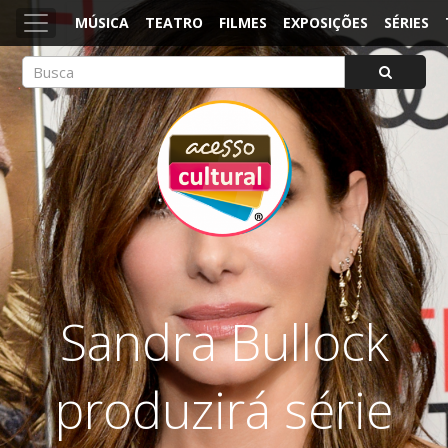
MÚSICA
TEATRO
FILMES
EXPOSIÇÕES
SÉRIES
ACESSO CULTURAL
Arte, Cultura Pop e Entretenimento
Sandra Bullock
produzirá série