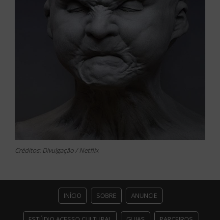
Créditos: Divulgação / Netflix
INÍCIO
SOBRE
ANUNCIE
ESTÚDIO ACESSO CULTURAL
GUIAS
PARCEIROS