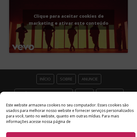
Clique para aceitar cookies de
marketing e ativar este conteúdo
INÍCIO
SOBRE
ANUNCIE
ESTÚDIO ACESSO CULTURAL
GUIAS
PARCEIROS
Este website armazena cookies no seu computador. Esses cookies são
CONTATO
POLÍTICA DE PRIVACIDADE
usados ​​para melhorar nosso website e fornecer serviços personalizados
para você, tanto no website, quanto em outras mídias. Para mais
Facebook
Twitter
Instagram
Youtube
informações acesse nossa página de
©
Copyright
2026 Acesso Cultural - Arte, Cultura Pop e Entretenimento