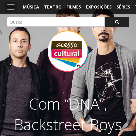
MÚSICA
TEATRO
FILMES
EXPOSIÇÕES
SÉRIES
ACESSO CULTURAL
Arte, Cultura Pop e Entretenimento
Com “DNA”,
Backstreet Boys