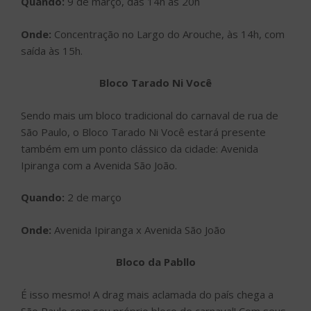
Quando:
9 de março, das 14h às 20h
Onde:
Concentração no Largo do Arouche, às 14h, com
saída às 15h.
Bloco Tarado Ni Você
Sendo mais um bloco tradicional do carnaval de rua de
São Paulo, o Bloco Tarado Ni Você estará presente
também em um ponto clássico da cidade: Avenida
Ipiranga com a Avenida São João.
Quando:
2 de março
Onde:
Avenida Ipiranga x Avenida São João
Bloco da Pabllo
É isso mesmo! A drag mais aclamada do país chega a
São Paulo com seu próprio bloco de carnaval! Com seus