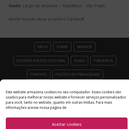
Onde:
Largo do Arouche – República – São Paulo
Anote nossas dicas e curta o Carnaval!
INÍCIO
SOBRE
ANUNCIE
ESTÚDIO ACESSO CULTURAL
GUIAS
PARCEIROS
CONTATO
POLÍTICA DE PRIVACIDADE
Facebook
Twitter
Instagram
Youtube
Este website armazena cookies no seu computador. Esses cookies são
usados ​​para melhorar nosso website e fornecer serviços personalizados
©
Copyright
2026 Acesso Cultural - Arte, Cultura Pop e Entretenimento
para você, tanto no website, quanto em outras mídias. Para mais
Desenvolvido por
Del Vieira
informações acesse nossa página de
Aceitar cookies