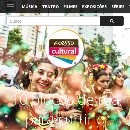
MÚSICA
TEATRO
FILMES
EXPOSIÇÕES
SÉRIES
ACESSO CULTURAL
Arte, Cultura Pop e Entretenimento
10 blocos de rua
para curtir o