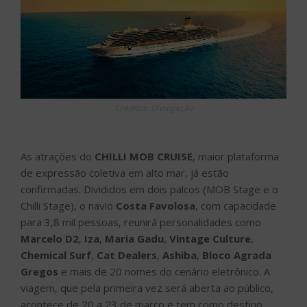
Créditos: Divulgação
As atrações do
CHILLI MOB CRUISE
, maior plataforma
de expressão coletiva em alto mar, já estão
confirmadas. Divididos em dois palcos (MOB Stage e o
Chilli Stage), o navio
Costa Favolosa
, com capacidade
para 3,8 mil pessoas, reunirá personalidades como
Marcelo D2
,
Iza
,
Maria Gadu
,
Vintage Culture
,
Chemical Surf
,
Cat Dealers
,
Ashiba
,
Bloco Agrada
Gregos
e mais de 20 nomes do cenário eletrônico. A
viagem, que pela primeira vez será aberta ao público,
acontece de 20 a 23 de março e tem como destino