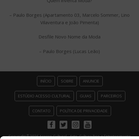
Quem inventa Moda?
– Paulo Borges (Apartamento 03, Marcelo Sommer, Lino
Vilaventura e João Pimenta)
Desfile Novo Nome da Moda
– Paulo Borges (Lucas Leão)
INÍCIO
SOBRE
ANUNCIE
ESTÚDIO ACESSO CULTURAL
GUIAS
PARCEIROS
CONTATO
POLÍTICA DE PRIVACIDADE
Facebook
Twitter
Instagram
Youtube
©
Copyright
2026 Acesso Cultural - Arte, Cultura Pop e Entretenimento