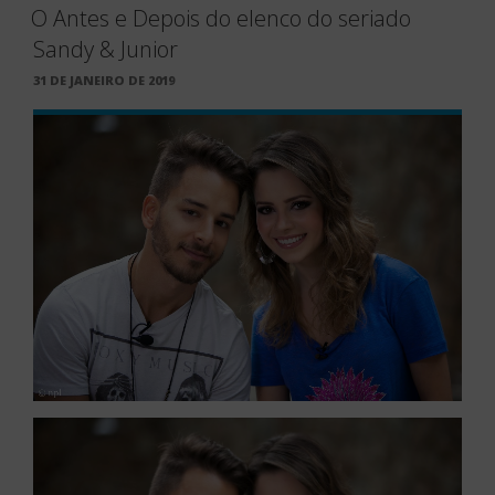
O Antes e Depois do elenco do seriado
Sandy & Junior
PUBLICADO
31 DE JANEIRO DE 2019
EM