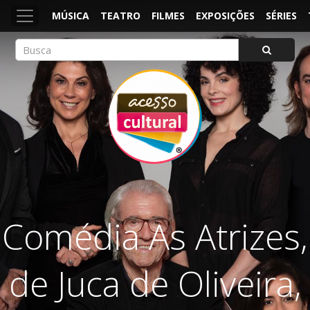
MÚSICA
TEATRO
FILMES
EXPOSIÇÕES
SÉRIES
ACESSO CULTURAL
Arte, Cultura Pop e Entretenimento
Comédia As Atrizes,
de Juca de Oliveira,