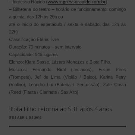
www.ingressorapido.com.br
– Ingresso Rápido (
)
– Bilheteria do teatro – horário de funcionamento: domingo
a quinta, das 12h às 20h ou
até o início do espetáculo / sexta e sábado, das 12h às
22h)
Classificação Etária: livre
Duração: 70 minutos – sem intervalo
Capacidade: 946 lugares
Elenco: Kiara Sasso, Lázaro Menezes e Blota Filho.
Músicos: Fernando Biral (Teclados), Felipe Pires
(Trompete), Jef de Lima (Violão / Baixo), Karina Petry
(Violino), Leandro Lui (Bateria / Percussão), Zafe Costa
(Reed (Flauta / Clarinete / Sax Alto)
Blota Filho retorna ao SBT após 4 anos
PUBLICADO
5 DE ABRIL DE 2016
EM