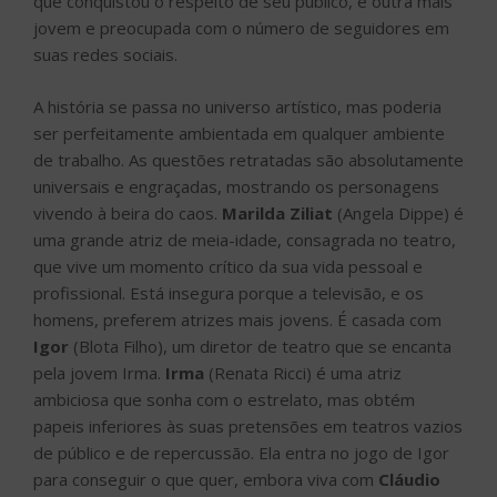
que conquistou o respeito de seu público, e outra mais
jovem e preocupada com o número de seguidores em
suas redes sociais.
A história se passa no universo artístico, mas poderia
ser perfeitamente ambientada em qualquer ambiente
de trabalho. As questões retratadas são absolutamente
universais e engraçadas, mostrando os personagens
vivendo à beira do caos.
Marilda Ziliat
(Angela Dippe) é
uma grande atriz de meia-idade, consagrada no teatro,
que vive um momento crítico da sua vida pessoal e
profissional. Está insegura porque a televisão, e os
homens, preferem atrizes mais jovens. É casada com
Igor
(Blota Filho), um diretor de teatro que se encanta
pela jovem Irma.
Irma
(Renata Ricci) é uma atriz
ambiciosa que sonha com o estrelato, mas obtém
papeis inferiores às suas pretensões em teatros vazios
de público e de repercussão. Ela entra no jogo de Igor
para conseguir o que quer, embora viva com
Cláudio