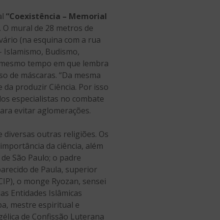
al
“Coexistência – Memorial
o. O mural de 28 metros de
vário (na esquina com a rua
 – Islamismo, Budismo,
ao mesmo tempo em que lembra
 uso de máscaras. “Da mesma
a produzir Ciência. Por isso
os especialistas no combate
para evitar aglomerações.
 diversas outras religiões. Os
importância da ciência, além
 de São Paulo; o padre
arecido de Paula, superior
(CIP), o monge Ryozan, sensei
as Entidades Islâmicas
a, mestre espiritual e
gélica de Confissão Luterana