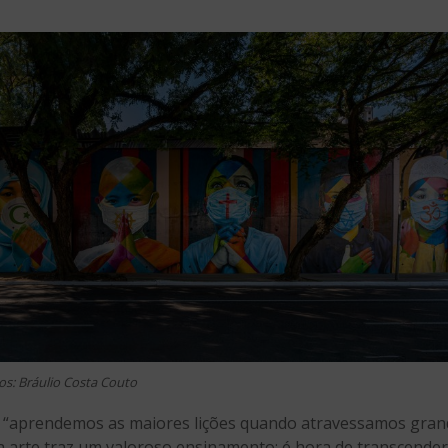
os: Bráulio Costa Couto
 “aprendemos as maiores lições quando atravessamos grande
a arte traz um valoroso ensinamento: é hora de transcende