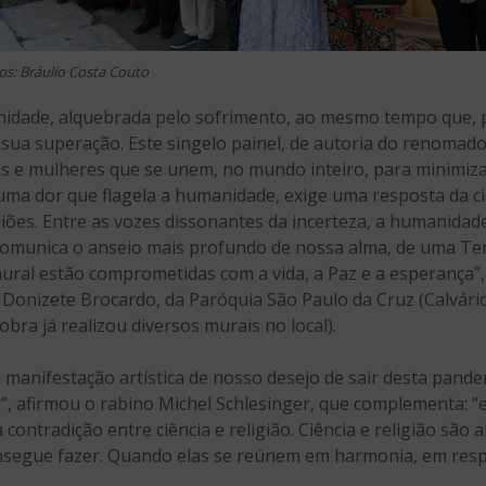
os: Bráulio Costa Couto
nidade, alquebrada pelo sofrimento, ao mesmo tempo que, pe
a sua superação. Este singelo painel, de autoria do renomad
 e mulheres que se unem, no mundo inteiro, para minimizar
 uma dor que flagela a humanidade, exige uma resposta da 
iões. Entre as vozes dissonantes da incerteza, a humanidade p
 comunica o anseio mais profundo de nossa alma, de uma Te
ural estão comprometidas com a vida, a Paz e a esperança”,
onizete Brocardo, da Paróquia São Paulo da Cruz (Calvário
obra já realizou diversos murais no local).
 manifestação artística de nosso desejo de sair desta pan
s”, afirmou o rabino Michel Schlesinger, que complementa: “
ontradição entre ciência e religião. Ciência e religião são a
nsegue fazer. Quando elas se reúnem em harmonia, em res