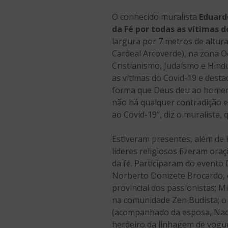
O conhecido muralista
Eduard
da Fé por todas as vítimas d
largura por 7 metros de altura
Cardeal Arcoverde), na zona Oe
Cristianismo, Judaísmo e Hin
as vítimas do Covid-19 e dest
forma que Deus deu ao homem 
não há qualquer contradição 
ao Covid-19”, diz o muralista,
Estiveram presentes, além de K
líderes religiosos fizeram ora
da fé. Participaram do evento
Norberto Donizete Brocardo, d
provincial dos passionistas; M
na comunidade Zen Budista; o 
(acompanhado da esposa, Nadia 
herdeiro da linhagem de yogue