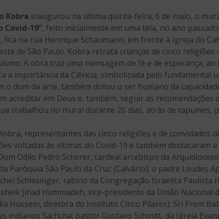
o Kobra
inaugurou na última quinta-feira, 6 de maio, o mur
o Covid-19”
, feito inicialmente em uma tela, no ano passad
, fica na rua Henrique Schaumann, em frente à Igreja do Cal
ste de São Paulo. Kobra retrata crianças de cinco religiões
duísmo. A obra traz uma mensagem de fé e de esperança, 
aca a importância da Ciência, simbolizada pelo fundamental
o dom da arte, também dotou o ser humano da capacidade d
em acreditar em Deus e, também, seguir as recomendações d
 que trabalhou no mural durante 20 dias, atrás de tapumes, 
obra, representantes das cinco religiões e de convidados de
ções voltadas às vítimas do Covid-19 e também destacaram a 
 Dom Odilo Pedro Scherer, cardeal arcebispo da Arquidiocese
a Paróquia São Paulo da Cruz (Calvário); o padre Leudes Ap
ichel Schlesinger, rabino da Congregação Israelita Paulista 
sheik Jihad Hammadeh, vice-presidente da União Nacional d
Hussein, diretora do Instituto Cinco Pilares); Sri Prem Bab
s indianos Sachcha; pastor Gustavo Schmitt, da Igreja Evan