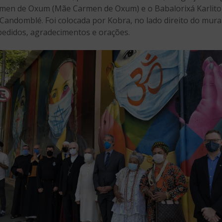
Carmen de Oxum (Mãe Carmen de Oxum) e o Babalorixá Karlit
 Candomblé. Foi colocada por Kobra, no lado direito do mura
pedidos, agradecimentos e orações.