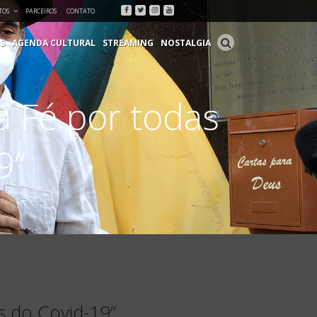
Facebook
Twitter
Instagram
Youtube
TOS
PARCEIROS
CONTATO
S
AGENDA CULTURAL
STREAMING
NOSTALGIA
a Fé por todas
9”
s do Covid-19”