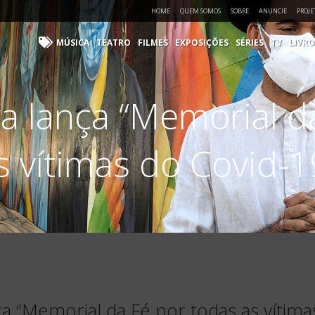
HOME
QUEM SOMOS
SOBRE
ANUNCIE
PROJE
MÚSICA
TEATRO
FILMES
EXPOSIÇÕES
SÉRIES
TV
LIVRO
 lança “Memorial d
s vítimas do Covid-1
a “Memorial da Fé por todas as vítima