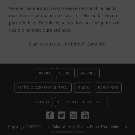
Wagner se encantou com Gleici e demonstrou ainda
mais interesse quando a sister foi “eliminada” em um
paredão fake. Depois disso, os dois ficaram juntos de
vez e o namoro dura até hoje.
Qual o seu casal preferido? Comente!
INÍCIO
SOBRE
ANUNCIE
ESTÚDIO ACESSO CULTURAL
GUIAS
PARCEIROS
CONTATO
POLÍTICA DE PRIVACIDADE
Facebook
Twitter
Instagram
Youtube
©
Copyright
2026 Acesso Cultural - Arte, Cultura Pop e Entretenimento
Desenvolvido por
Del Vieira