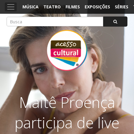
MÚSICA
TEATRO
FILMES
EXPOSIÇÕES
SÉRIES
ACESSO CULTURAL
Arte, Cultura Pop e Entretenimento
Maitê Proença
participa de live