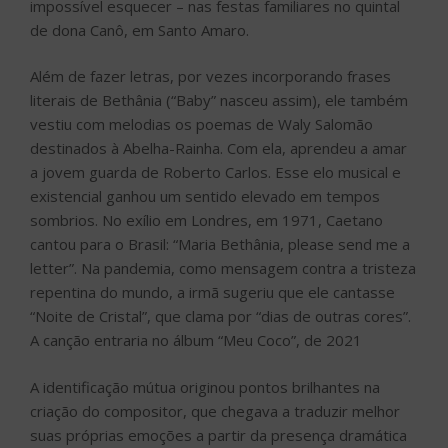
impossível esquecer – nas festas familiares no quintal
de dona Canô, em Santo Amaro.
Além de fazer letras, por vezes incorporando frases
literais de Bethânia (“Baby” nasceu assim), ele também
vestiu com melodias os poemas de Waly Salomão
destinados à Abelha-Rainha. Com ela, aprendeu a amar
a jovem guarda de Roberto Carlos. Esse elo musical e
existencial ganhou um sentido elevado em tempos
sombrios. No exílio em Londres, em 1971, Caetano
cantou para o Brasil: “Maria Bethânia, please send me a
letter”. Na pandemia, como mensagem contra a tristeza
repentina do mundo, a irmã sugeriu que ele cantasse
“Noite de Cristal”, que clama por “dias de outras cores”.
A canção entraria no álbum “Meu Coco”, de 2021
A identificação mútua originou pontos brilhantes na
criação do compositor, que chegava a traduzir melhor
suas próprias emoções a partir da presença dramática