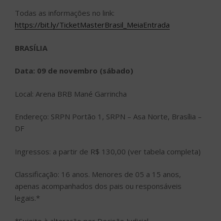
Todas as informações no link:
https://bit.ly/TicketMasterBrasil_MeiaEntrada
BRASÍLIA
Data: 09 de novembro (sábado)
Local: Arena BRB Mané Garrincha
Endereço: SRPN Portão 1, SRPN – Asa Norte, Brasília –
DF
Ingressos: a partir de R$ 130,00 (ver tabela completa)
Classificação: 16 anos. Menores de 05 a 15 anos,
apenas acompanhados dos pais ou responsáveis
legais.*
*Sujeito à alteração por Decisão Judicial.