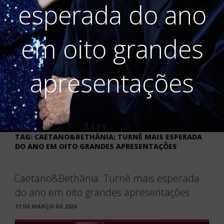
esperada do ano
em oito grandes
apresentações
TAG:
CAETANO&BETHÂNIA: TURNÊ MAIS ESPERADA
DO ANO EM OITO GRANDES APRESENTAÇÕES
Caetano&Bethânia: Turnê mais esperada
do ano em oito grandes apresentações
PUBLICADO
17 DE MARÇO DE 2024
EM