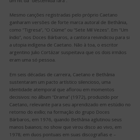
um hit da “destemida Iara”.
Mesmo canções registradas pelo próprio Caetano
ganharam versões de forte marca autoral de Bethânia,
como “Tigresa”, “O Ciúme” ou “Sete Mil Vezes”. Em “Um
índio”, nos Doces Bárbaros, a cantora reivindicou para si
a utopia indígena de Caetano. Não à toa, o escritor
argentino Julio Cortázar suspeitava que os dois irmãos
eram uma só pessoa.
Em seis décadas de carreira, Caetano e Bethânia
sustentaram um pacto artístico silencioso, uma
identidade atemporal que aflorou em momentos
decisivos: no álbum “Drama” (1972), produzido por
Caetano, relevante para seu aprendizado em estúdio no
retorno do exílio; na formação do grupo Doces
Bárbaros, em 1976, quando Bethânia aglutinou seus
manos baianos; no show que virou disco ao vivo, em
1978; em duos pontuais em suas discografias e –