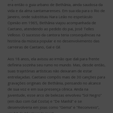
era então o guia urbano de Bethânia, ainda saudosa da
vida e da alma santamarenses. Em sua ida para o Rio de
Janeiro, onde substituiu Nara Leão no espetáculo
Opinião em 1965, Bethânia viajou acompanhada de
Caetano, atendendo ao pedido do pai, José Telles
Velloso. O sucesso da cantora teria consequências na
história da música popular e no desenvolvimento das
carreiras de Caetano, Gal e Gil.
Aos 18 anos, ela avisou ao irmão que dali para frente
definiria sozinha seu rumo no mundo. Mas, desde então,
suas trajetórias artísticas não deixaram de estar
entrelaçadas. Caetano compôs mais de 30 canções para
gravações originais de Bethânia, pensando no alcance
de sua voz e em sua presença cênica. Ainda na
juventude, esse arco de belezas envolveu “Sol Negro”
(em duo com Gal Costa) e “De Manhã” e se
desenvolveria em joias como “Gema” e “Reconvexo”,