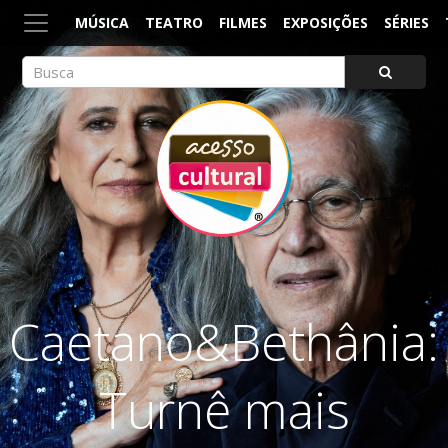
MÚSICA
TEATRO
FILMES
EXPOSIÇÕES
SÉRIES
ACESSO CULTURAL
Arte, Cultura Pop e Entretenimento
Caetano&Bethânia:
Turnê mais