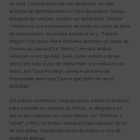
da irmã. Caetano tem sido um decifrador do mito
artístico de Bethânia dentro e fora dos palcos. Nessa
linhagem de canções, podem ser lembradas “Drama”
(“minha voz soa exatamente/ de onde no corpo da alma
de uma pessoa/ se produz a palavra eu”), “Tapete
Mágico” (“no palco Maria Bethânia desenha-se todas as
chamas do pássaro”) e “Motriz”, em que ambos
celebram a voz da mãe, Canô, como a matriz de um
dom (“em tudo a voz de minha mãe/ e a minha voz na
dela”). Em “Vaca Profana”, a irmã é sinônimo de
intensidade amorosa: “Quero que pinte um amor
Bethânia”.
Em outros momentos, seus projetos artísticos levaram
para o mundo os amores, as festas, as alegrias e as
dores dos nascidos em Santo Amaro. Em “Purificar o
Subaé” (1981) os irmãos cantaram pela salvação do rio
de sua aldeia, falando em nome de todos os rios de
todas as aldeias.