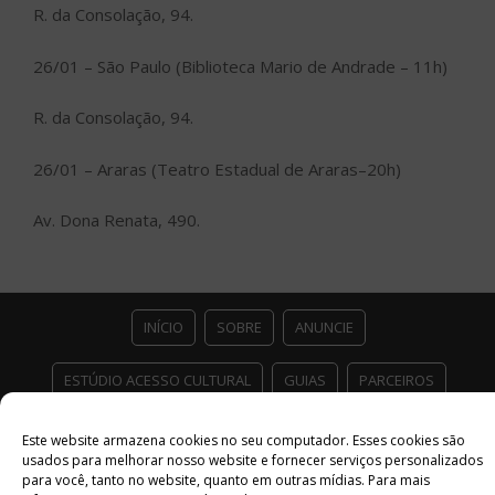
R. da Consolação, 94.
26/01 – São Paulo (Biblioteca Mario de Andrade – 11h)
R. da Consolação, 94.
26/01 – Araras (Teatro Estadual de Araras–20h)
Av. Dona Renata, 490.
INÍCIO
SOBRE
ANUNCIE
ESTÚDIO ACESSO CULTURAL
GUIAS
PARCEIROS
CONTATO
POLÍTICA DE PRIVACIDADE
Este website armazena cookies no seu computador. Esses cookies são
usados ​​para melhorar nosso website e fornecer serviços personalizados
Facebook
Twitter
Instagram
Youtube
para você, tanto no website, quanto em outras mídias. Para mais