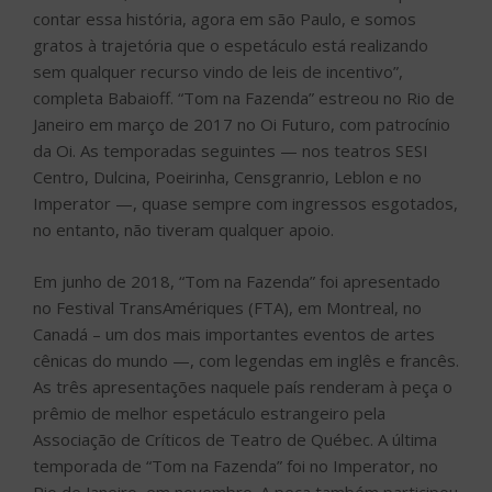
contar essa história, agora em são Paulo, e somos
gratos à trajetória que o espetáculo está realizando
sem qualquer recurso vindo de leis de incentivo”,
completa Babaioff. “Tom na Fazenda” estreou no Rio de
Janeiro em março de 2017 no Oi Futuro, com patrocínio
da Oi. As temporadas seguintes — nos teatros SESI
Centro, Dulcina, Poeirinha, Censgranrio, Leblon e no
Imperator —, quase sempre com ingressos esgotados,
no entanto, não tiveram qualquer apoio.
Em junho de 2018, “Tom na Fazenda” foi apresentado
no Festival TransAmériques (FTA), em Montreal, no
Canadá – um dos mais importantes eventos de artes
cênicas do mundo —, com legendas em inglês e francês.
As três apresentações naquele país renderam à peça o
prêmio de melhor espetáculo estrangeiro pela
Associação de Críticos de Teatro de Québec. A última
temporada de “Tom na Fazenda” foi no Imperator, no
Rio de Janeiro, em novembro. A peça também participou