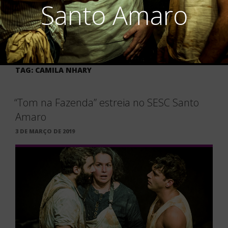
Santo Amaro
TAG:
CAMILA NHARY
“Tom na Fazenda” estreia no SESC Santo
Amaro
PUBLICADO
3 DE MARÇO DE 2019
EM