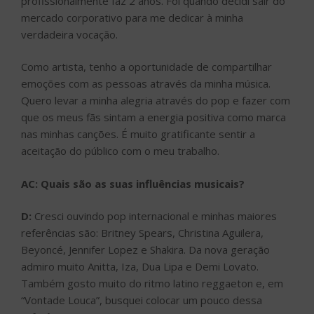
profissionalmente faz 2 anos. Foi quando decidi sair do
mercado corporativo para me dedicar à minha
verdadeira vocação.
Como artista, tenho a oportunidade de compartilhar
emoções com as pessoas através da minha música.
Quero levar a minha alegria através do pop e fazer com
que os meus fãs sintam a energia positiva como marca
nas minhas canções. É muito gratificante sentir a
aceitação do público com o meu trabalho.
AC: Quais são as suas influências musicais?
D:
Cresci ouvindo pop internacional e minhas maiores
referências são: Britney Spears, Christina Aguilera,
Beyoncé, Jennifer Lopez e Shakira. Da nova geração
admiro muito Anitta, Iza, Dua Lipa e Demi Lovato.
Também gosto muito do ritmo latino reggaeton e, em
“Vontade Louca”, busquei colocar um pouco dessa