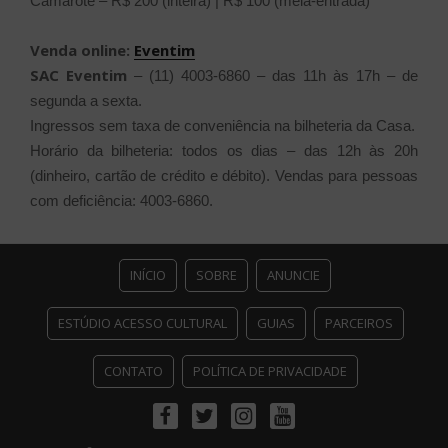
Camarote – R$ 200 (inteira) | R$ 100 (meia-entrada)
Venda online:
Eventim
SAC Eventim
– (11) 4003-6860 – das 11h às 17h – de
segunda a sexta.
Ingressos sem taxa de conveniência na bilheteria da Casa.
Horário da bilheteria: todos os dias – das 12h às 20h
(dinheiro, cartão de crédito e débito). Vendas para pessoas
com deficiência: 4003-6860.
INÍCIO
SOBRE
ANUNCIE
ESTÚDIO ACESSO CULTURAL
GUIAS
PARCEIROS
CONTATO
POLÍTICA DE PRIVACIDADE
Facebook
Twitter
Instagram
Youtube