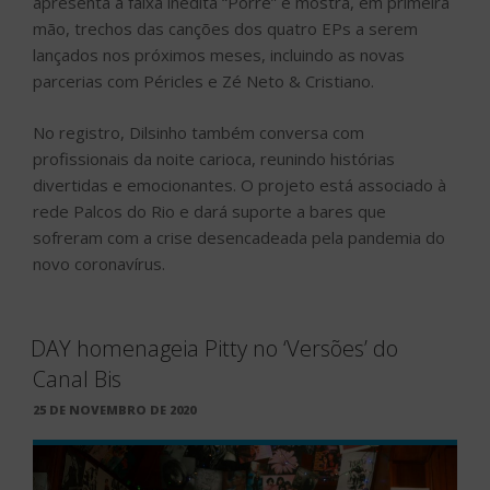
apresenta a faixa inédita “Porre” e mostra, em primeira
mão, trechos das canções dos quatro EPs a serem
lançados nos próximos meses, incluindo as novas
parcerias com Péricles e Zé Neto & Cristiano.
No registro, Dilsinho também conversa com
profissionais da noite carioca, reunindo histórias
divertidas e emocionantes. O projeto está associado à
rede Palcos do Rio e dará suporte a bares que
sofreram com a crise desencadeada pela pandemia do
novo coronavírus.
DAY homenageia Pitty no ‘Versões’ do
Canal Bis
PUBLICADO
25 DE NOVEMBRO DE 2020
EM