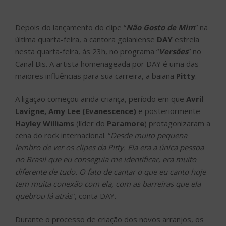
Depois do lançamento do clipe “
Não Gosto de Mim
” na
última quarta-feira, a cantora goianiense
DAY
estreia
nesta quarta-feira, às 23h, no programa “
Versões
” no
Canal Bis. A artista homenageada por DAY é uma das
maiores influências para sua carreira, a baiana
Pitty
.
A ligação começou ainda criança, período em que
Avril
Lavigne, Amy Lee (Evanescence)
e posteriormente
Hayley Williams
(líder do
Paramore
) protagonizaram a
cena do rock internacional. “
Desde muito pequena
lembro de ver os clipes da Pitty. Ela era a única pessoa
no Brasil que eu conseguia me identificar, era muito
diferente de tudo. O fato de cantar o que eu canto hoje
tem muita conexão com ela, com as barreiras que ela
quebrou lá atrás
“, conta DAY.
Durante o processo de criação dos novos arranjos, os