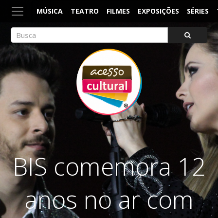
MÚSICA
TEATRO
FILMES
EXPOSIÇÕES
SÉRIES
ACESSO CULTURAL
Arte, Cultura Pop e Entretenimento
BIS comemora 12
anos no ar com